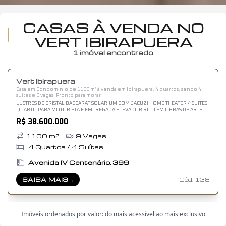
CASAS À VENDA NO
VERT IBIRAPUERA
1
imóvel encontrado
1
/
12
Vert Ibirapuera
Casa em Condominio de 1100 m² à venda em Ibirapuera. 4 quartos, sendo 4
suítes e 9 vagas. Pronto para morar.
LUSTRES DE CRISTAL BACCARAT SOLARIUM COM JACUZI HOME THEATER 4 SUITES
QUARTO PARA MOTORISTA E EMPREGADA ELEVADOR RICO EM OBRAS DE ARTE
PORTEIRA FECHADA
R$ 38.600.000
1100
m²
9
Vagas
4
Quartos /
4
Suítes
Avenida IV Centenário, 399
SAIBA MAIS
→
Cód.
138
SOBRE
VERT IBIRAPUERA
Imóveis ordenados por valor: do mais acessível ao mais exclusivo