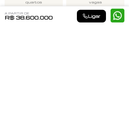
quartos
vagas
A PARTIR DE
Ligar
R$ 38.600.000
R$ 38,6M
R$ 35.091
a partir de
valor do m² a partir de
POR QUE ESCOLHER O
VERT IBIRAPUERA
?
Localizado em Ibirapuera, São Paulo, com
fácil acesso a comércios e serviços
Empreendimento desenvolvido pela Eztec