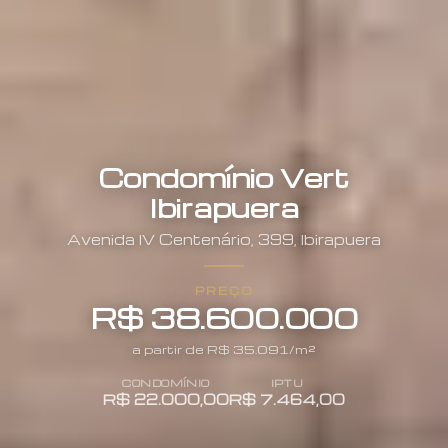
Condomínio Vert
Ibirapuera
Avenida
IV Centenário
,
399
,
Ibirapuera
PREÇO
R$ 38.600.000
a partir de R$
35.091
/m²
CONDOMÍNIO
IPTU
R$ 22.000,00
R$ 7.464,00