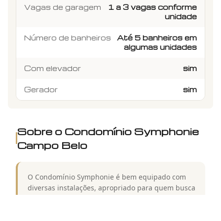
Vagas de garagem
1 a 3 vagas conforme
unidade
Número de banheiros
Até 5 banheiros em
algumas unidades
Com elevador
sim
Gerador
sim
Sobre o Condomínio
Symphonie
Campo Belo
O Condomínio Symphonie é bem equipado com
diversas instalações, apropriado para quem busca
lazer sem sair de casa e fica localizado em Rua
Doutor Abelardo Vergueiro César no bairro Vila
Mascote em São Paulo. É bem localizado, próximo