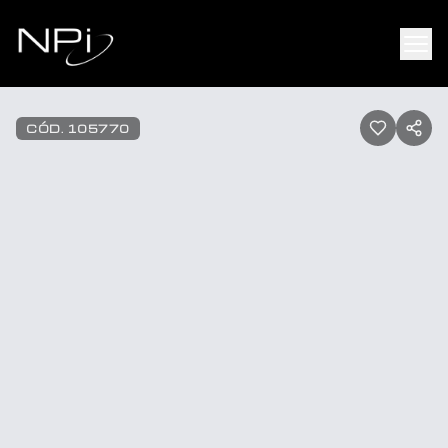
Pular para o conteúdo
1
/
38
CÓD.
105770