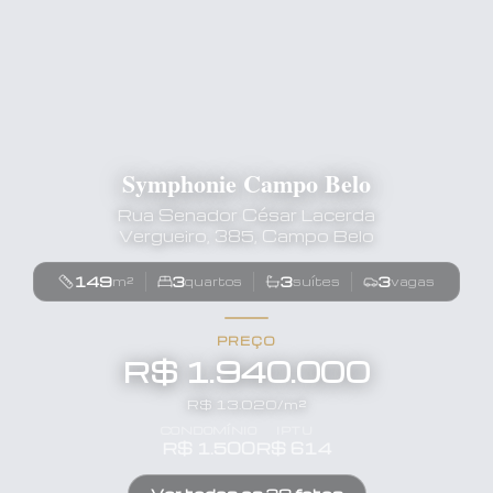
Symphonie Campo Belo
Rua Senador César Lacerda
Vergueiro, 385, Campo Belo
149
3
3
3
m²
quartos
suítes
vagas
PREÇO
R$ 1.940.000
R$
13.020
/m²
CONDOMÍNIO
IPTU
R$
1.500
R$
614