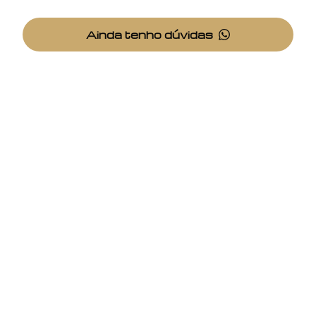
Ainda tenho dúvidas
NPi
Negociação Personalizada de Imóveis
CRECI: 22013-J
CNPJ: 13.007.405/0001-01
Endereço
LWM Corporate