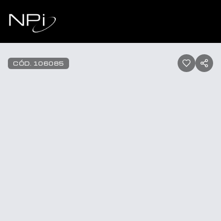
Pular para o conteúdo
1
/
22
CÓD.
106085