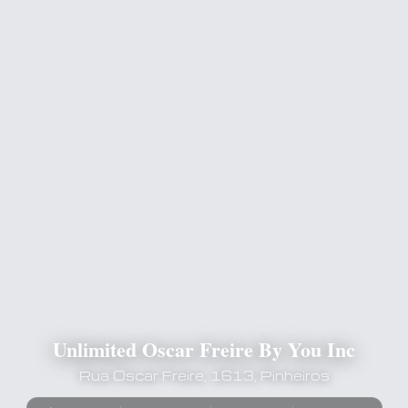
Unlimited Oscar Freire By You Inc
Rua Oscar Freire, 1613, Pinheiros