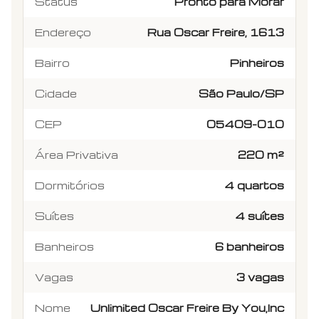
Status
Pronto para Morar
Endereço
Rua Oscar Freire, 1613
Bairro
Pinheiros
Cidade
São Paulo/SP
CEP
05409-010
Área Privativa
220 m²
Dormitórios
4 quartos
Suítes
4 suítes
Banheiros
6 banheiros
Vagas
3 vagas
Nome
Unlimited Oscar Freire By You,Inc