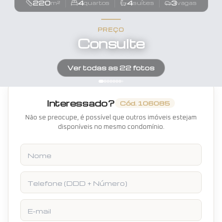
220
4
4
3
m²
quartos
suítes
vagas
PREÇO
Consulte
Ver todas as
22
fotos
Interessado?
Cód.
106085
Não se preocupe, é possível que outros imóveis estejam
disponíveis no mesmo condomínio.
Nome
Telefone
E-mail