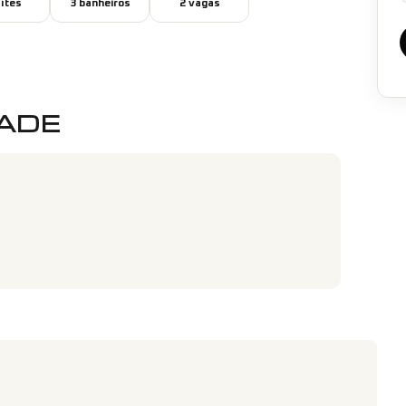
íte
s
3
banheiro
s
2
vaga
s
DADE