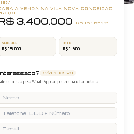
VENDA
CASA A VENDA NA VILA NOVA CONCEIÇÃO
+
5
fotos
PREÇO
R$ 3.400.000
(R$
15.455
/m²)
ALUGUEL
IPTU
R$ 15.000
R$ 1.600
Interessado?
Cód.
106520
ale conosco pelo WhatsApp ou preencha o formulário.
Nome
Telefone
E-mail