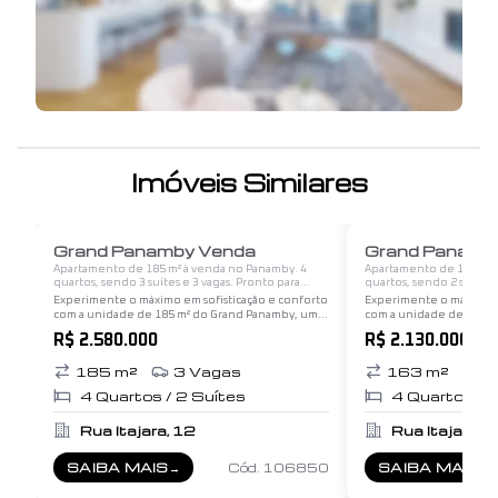
Iniciar Tour Virtual
Imóveis Similares
1
/
12
Grand Panamby Venda
Grand Panamby
Apartamento de 185 m² à venda no Panamby. 4
Apartamento de 163 m² 
quartos, sendo 3 suítes e 3 vagas. Pronto para
quartos, sendo 2 suítes 
morar.
morar.
Experimente o máximo em sofisticação e conforto
Experimente o máximo e
com a unidade de 185 m² do Grand Panamby, um
com a unidade de 168 m
empreendimento de alto padrão localizado em
empreendimento de alt
R$ 2.580.000
R$ 2.130.000
um dos bairros mais prestigiados de São Paulo.
um dos bairros mais pres
Com um espaço…
Com um espaço…
185
m²
3
Vagas
163
m²
3
4
Quartos /
2
Suítes
4
Quartos /
Rua Itajara, 12
Rua Itajara, 
SAIBA MAIS
→
Cód.
106850
SAIBA MAIS
→
SOBRE
GRAND PANAMBY VENDA
SOBRE
GRAND