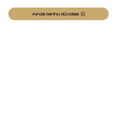
Ainda tenho dúvidas
NPi
Negociação Personalizada de Imóveis
CRECI: 22013-J
CNPJ: 13.007.405/0001-01
Endereço
LWM Corporate