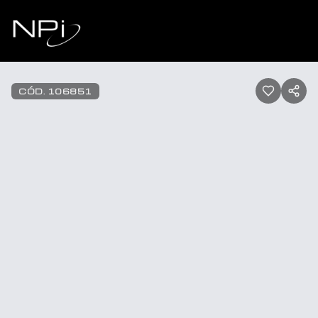
Pular para o conteúdo
1
/
47
CÓD.
106851