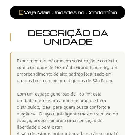
Veja Mais Unidades no Condomínio
DESCRIÇÃO DA
UNIDADE
Experimente o máximo em sofisticação e conforto
com a unidade de 163 m² do Grand Panamby, um
empreendimento de alto padrão localizado em
um dos bairros mais prestigiados de São Paulo.
Com um espaço generoso de 163 m², esta
unidade oferece um ambiente amplo e bem
distribuído, ideal para quem busca conforto e
elegância. O layout inteligente maximiza o uso do
espaço, proporcionando uma sensação de
liberdade e bem-estar.
A sala de estar e jantar integrada e a área social é