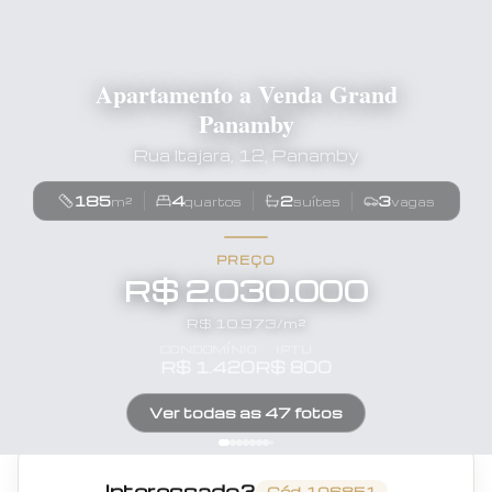
Apartamento a Venda Grand
Panamby
Rua Itajara, 12, Panamby
185
4
2
3
m²
quartos
suítes
vagas
PREÇO
R$ 2.030.000
R$
10.973
/m²
CONDOMÍNIO
IPTU
R$
1.420
R$
800
Ver todas as
47
fotos
Interessado?
Cód.
106851