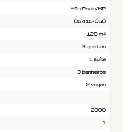
São Paulo/SP
05415-050
120 m²
3 quartos
1 suíte
3 banheiros
2 vagas
2000
1