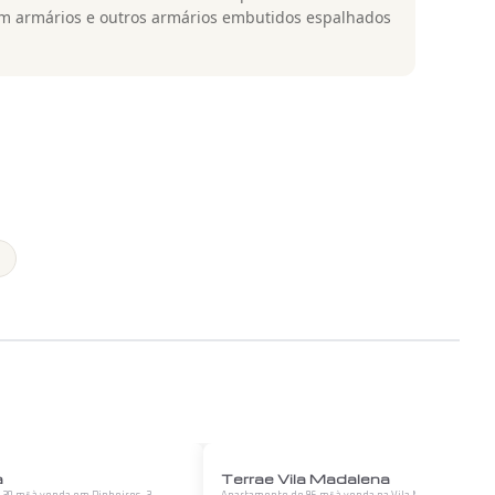
om armários e outros armários embutidos espalhados
1
/
12
1
/
12
a
Terrae Vila Madalena