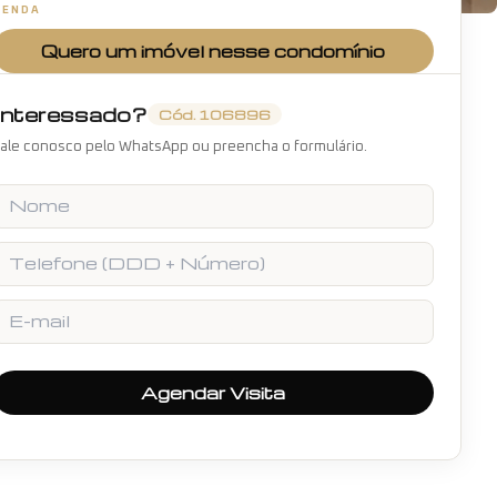
VENDA
+
17
fotos
Quero um imóvel nesse condomínio
Interessado?
Cód.
106896
ale conosco pelo WhatsApp ou preencha o formulário.
Nome
Telefone
E-mail
Agendar Visita