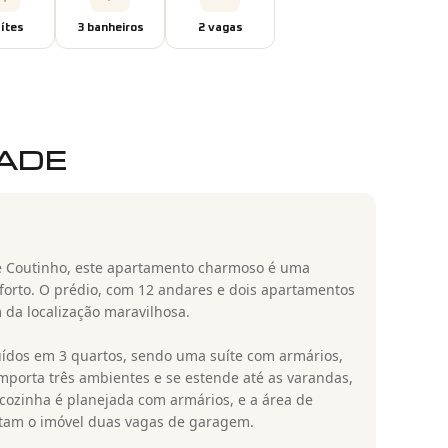
íte
s
3
banheiro
s
2
vaga
s
DADE
ue Coutinho, este apartamento charmoso é uma
forto. O prédio, com 12 andares e dois apartamentos
m da localização maravilhosa.
uídos em 3 quartos, sendo uma suíte com armários,
mporta três ambientes e se estende até as varandas,
cozinha é planejada com armários, e a área de
letam o imóvel duas vagas de garagem.