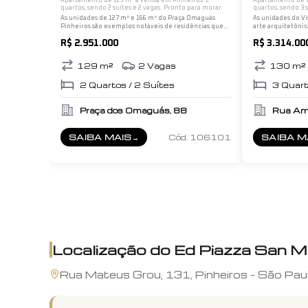
Apartamento de 129 m² à venda em Pinheiros. 2
Apartamento de 1
quartos, sendo 2 suítes e 2 vagas. Pronto para morar.
quartos, sendo 3 
As unidades de 127 m² e 166 m² do Praça Omaguás
As unidades do Vi
Pinheiros são exemplos notáveis de residências que
arte arquitetônic
combinam conforto, praticidade e estilo em uma das
moradores um amb
R$ 2.951.000
R$ 3.314.00
localizações mais desejadas de São Paulo. Aqui…
praticidade. Cad
129
m²
2
Vagas
130
m²
2
Quartos /
2
Suítes
3
Quart
Praça dos Omaguás, 88
Rua Ama
SAIBA MAIS
→
Cód.
106101
SAIBA M
SOBRE
PRAÇA OMAGUÁS PINHEIROS
SOBRE
V
Localização do
Ed Piazza San M
Rua
Mateus Grou
,
131
,
Pinheiros
-
São Pau