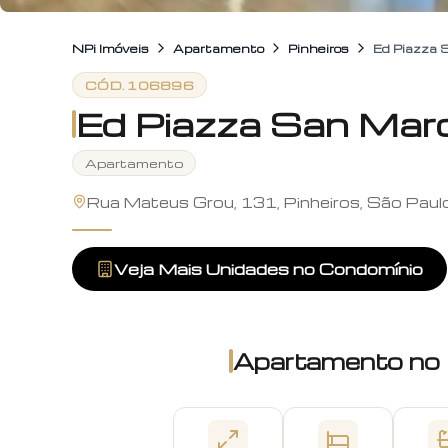
NPi Imóveis
Apartamento
Pinheiros
Ed Piazza 
CÓD.
106896
Ed Piazza San Mar
Apartamento
Rua Mateus Grou, 131, Pinheiros, São Paul
Veja Mais Unidades no Condomínio
Apartamento
no