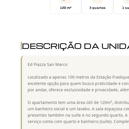
120
m²
3
quarto
s
1
su
DESCRIÇÃO DA UNI
Ed Piazza San Marco
Localizado a apenas 100 metros da Estação Fradiq
excelente opção para quem busca praticidade e con
por andar, oferece exclusividade e privacidade, alé
O apartamento tem uma área útil de 120m², distrib
um banheiro social e um lavabo. A sala espaçosa co
presentes também na suíte e no segundo quarto. A 
serviço conta com quarto e banheiro (suíte). Comp