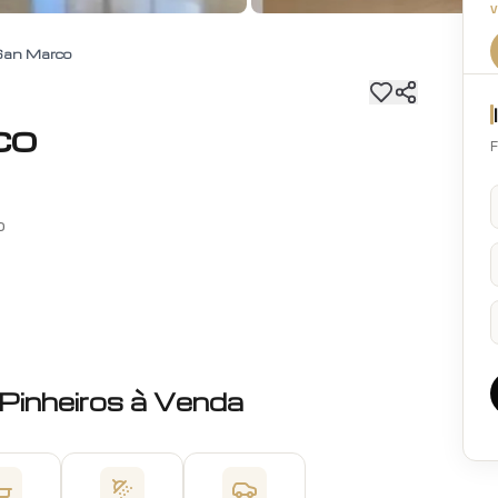
San Marco
co
F
o
Pinheiros
à Venda