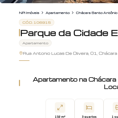
NPi Imóveis
Apartamento
Chácara Santo Antônio
CÓD.
106915
Parque da Cidade 
Apartamento
Rua Antonio Lucas De Oliveira, 01, Chácar
Apartamento
na
Chácara
Loc
132
m²
3
quarto
s
1
su