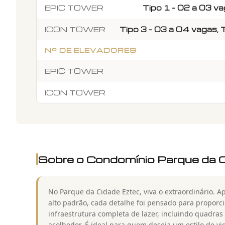
EPIC TOWER
Tipo 1 - 02 a 03 va
ICON TOWER
Tipo 3 - 03 a 04 vagas, 
Nº DE ELEVADORES
EPIC TOWER
ICON TOWER
Sobre o Condomínio
Parque da 
No Parque da Cidade Eztec, viva o extraordinário.
alto padrão, cada detalhe foi pensado para proporc
infraestrutura completa de lazer, incluindo quadra
acolhedor. É ideal para quem deseja um estilo de vi