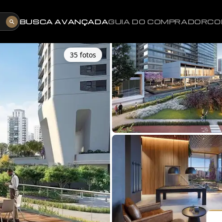
BUSCA AVANÇADA
GUIA DO COMPRADOR
CO
35
foto
s