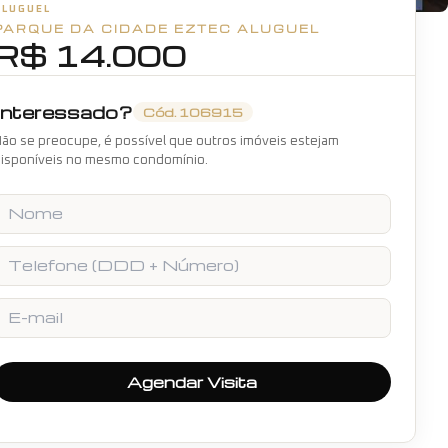
ALUGUEL
PARQUE DA CIDADE EZTEC
+
30
fotos
ALUGUEL
R$ 14.000
Interessado?
Cód.
106915
ão se preocupe, é possível que outros imóveis estejam
isponíveis no mesmo condomínio.
Nome
Telefone
E-mail
Agendar Visita