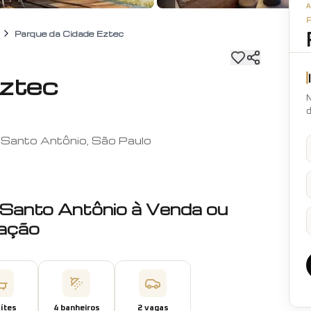
Parque da Cidade Eztec
Eztec
N
d
a Santo Antônio, São Paulo
 Santo Antônio
à Venda ou
ação
íte
s
4
banheiro
s
2
vaga
s