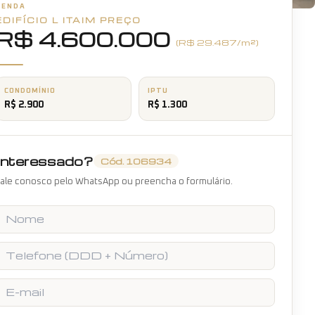
VENDA
EDIFÍCIO L ITAIM
+
PREÇO
14
fotos
R$ 4.600.000
(R$
29.487
/m²)
CONDOMÍNIO
IPTU
R$ 2.900
R$ 1.300
Interessado?
Cód.
106934
ale conosco pelo WhatsApp ou preencha o formulário.
Nome
Telefone
E-mail