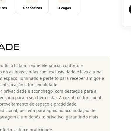
íte
s
4
banheiro
s
3
vaga
s
DADE
ifício L Itaim reúne elegância, conforto e
vo dá as boas-vindas com exclusividade e leva a uma
um espaço iluminado e perfeito para receber amigos e
sofisticação e funcionalidade.
cer privacidade e aconchego, com destaque para a
ensado para o seu bem-estar. A cozinha é funcional
aproveitamento de espaço e praticidade.
 adicional, perfeita para apoio ou acomodação de
garagem e um depósito privativo, garantindo mais
orto, estilo e praticidade.