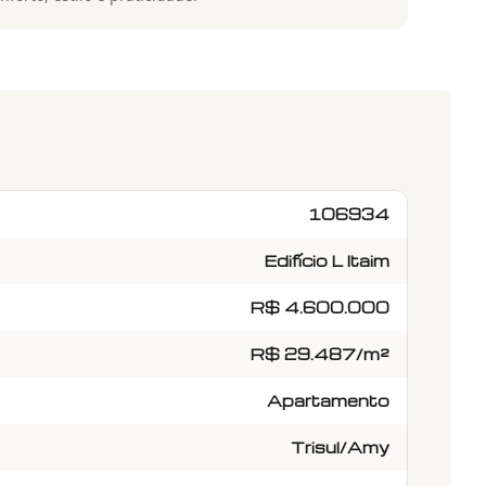
106934
Edifício L Itaim
R$ 4.600.000
R$ 29.487/m²
Apartamento
Trisul/Amy