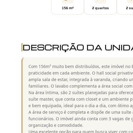
156
m²
2
quarto
s
2
su
DESCRIÇÃO DA UNI
Com 156m² muito bem distribuídos, este imóvel no Ed
praticidade em cada ambiente. O hall social privati
ampla sala de estar, integrada à varanda, criando 
familiares. O lavabo complementa a área social com 
Na área íntima, são 2 suítes planejadas para ofere
suíte master, que conta com closet e um ambiente p
e bem equipada, ideal para o dia a dia, com ótimo 
A área de serviço é completa e dispõe de uma suíte
funcionários. O imóvel ainda conta com 3 vagas de 
organização e comodidade.
Uma excelente opção para quem busca viver com conf