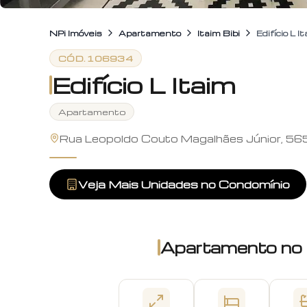
NPi Imóveis
Apartamento
Itaim Bibi
Edifício L I
CÓD.
106934
Edifício L Itaim
Apartamento
Rua Leopoldo Couto Magalhães Júnior, 565, 
Veja Mais Unidades no Condomínio
Apartamento
no