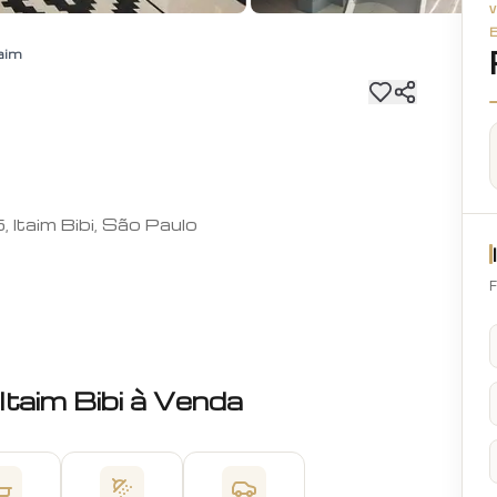
taim
Itaim Bibi, São Paulo
F
Itaim Bibi
à Venda