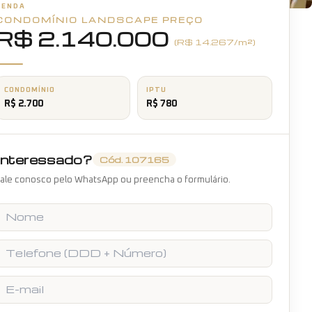
VENDA
CONDOMÍNIO LANDSCAPE
+
15
fotos
PREÇO
R$ 2.140.000
(R$
14.267
/m²)
CONDOMÍNIO
IPTU
R$ 2.700
R$ 780
Interessado?
Cód.
107165
ale conosco pelo WhatsApp ou preencha o formulário.
Nome
Telefone
E-mail