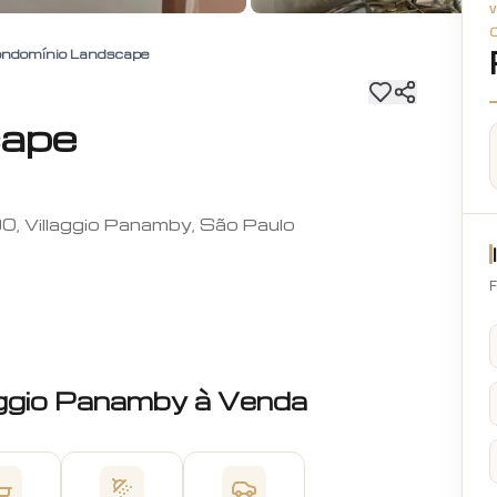
ndomínio Landscape
cape
0, Villaggio Panamby, São Paulo
F
aggio Panamby
à Venda