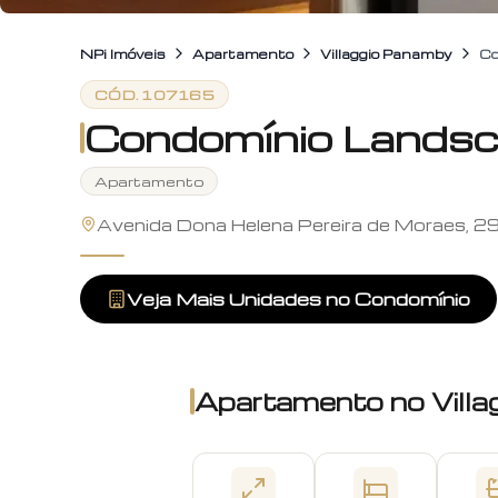
NPi Imóveis
Apartamento
Villaggio Panamby
Co
CÓD.
107165
Condomínio Lands
Apartamento
Avenida Dona Helena Pereira de Moraes, 29
Veja Mais Unidades no Condomínio
Apartamento
no
Vill