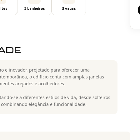
íte
s
3
banheiro
s
3
vaga
s
DADE
 e inovador, projetado para oferecer uma
ntemporânea, o edifício conta com amplas janelas
ientes arejados e acolhedores.
ndo-se a diferentes estilos de vida, desde solteiros
, combinando elegância e funcionalidade.