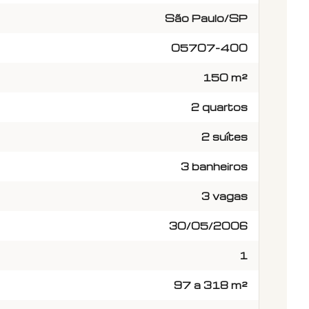
São Paulo/SP
05707-400
150 m²
2 quartos
2 suítes
3 banheiros
3 vagas
30/05/2006
1
97 a 318 m²