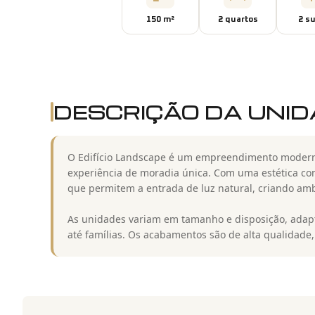
150
m²
2
quarto
s
2
su
DESCRIÇÃO DA UNI
O Edifício Landscape é um empreendimento moderno
experiência de moradia única. Com uma estética co
que permitem a entrada de luz natural, criando amb
As unidades variam em tamanho e disposição, adapta
até famílias. Os acabamentos são de alta qualidade