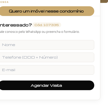
VENDA
+
18
fotos
Quero um imóvel nesse condomínio
Interessado?
Cód.
107335
ale conosco pelo WhatsApp ou preencha o formulário.
Nome
Telefone
E-mail
Agendar Visita