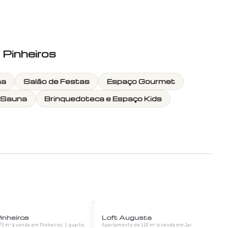
Pinheiros
ha
Salão de Festas
Espaço Gourmet
Sauna
Brinquedoteca e Espaço Kids
1
/
12
1
/
12
inheiros
Loft Augusta
3 m² à venda em Pinheiros. 1 quarto,
Apartamento de 110 m² à venda em Jardins. 2 quartos,