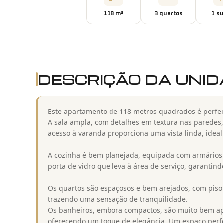
118
m²
3
quarto
s
1
su
DESCRIÇÃO DA UNI
Este apartamento de 118 metros quadrados é perfei
A sala ampla, com detalhes em textura nas paredes, 
acesso à varanda proporciona uma vista linda, ide
A cozinha é bem planejada, equipada com armários
porta de vidro que leva à área de serviço, garantin
Os quartos são espaçosos e bem arejados, com pis
trazendo uma sensação de tranquilidade.
Os banheiros, embora compactos, são muito bem apr
oferecendo um toque de elegância. Um espaço perfeit