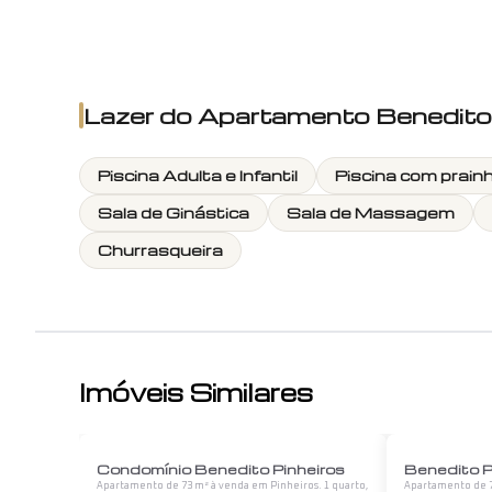
Lazer do
Apartamento Benedito 
Piscina Adulta e Infantil
Piscina com prain
Sala de Ginástica
Sala de Massagem
Churrasqueira
Imóveis Similares
1
/
12
Condomínio Benedito Pinheiros
Benedito P
Apartamento de 73 m² à venda em Pinheiros. 1 quarto,
Apartamento de 7