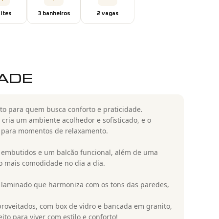
íte
s
3
banheiro
s
2
vaga
s
DADE
to para quem busca conforto e praticidade.
cria um ambiente acolhedor e sofisticado, e o
al para momentos de relaxamento.
 embutidos e um balcão funcional, além de uma
do mais comodidade no dia a dia.
o laminado que harmoniza com os tons das paredes,
oveitados, com box de vidro e bancada em granito,
o para viver com estilo e conforto!