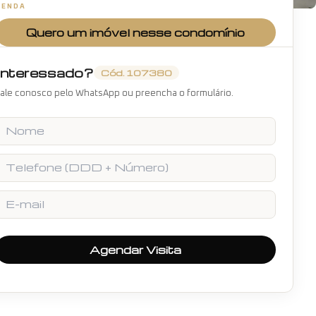
VENDA
+
12
fotos
Quero um imóvel nesse condomínio
Interessado?
Cód.
107380
ale conosco pelo WhatsApp ou preencha o formulário.
Nome
Telefone
E-mail
Agendar Visita