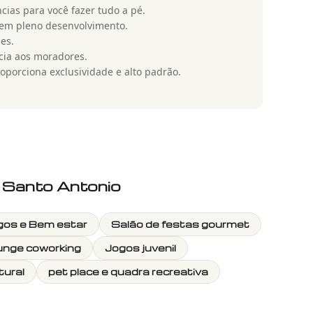
cias para você fazer tudo a pé.
 em pleno desenvolvimento.
es.
ncia aos moradores.
porciona exclusividade e alto padrão.
a Santo Antonio
igos e Bem estar
Salão de festas gourmet
unge coworking
Jogos juvenil
tural
pet place e quadra recreativa