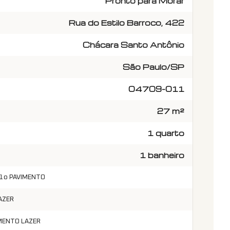
Pronto para Morar
Rua do Estilo Barroco, 422
Chácara Santo Antônio
São Paulo/SP
04709-011
27 m²
1 quarto
1 banheiro
 1o PAVIMENTO
AZER
IMENTO LAZER