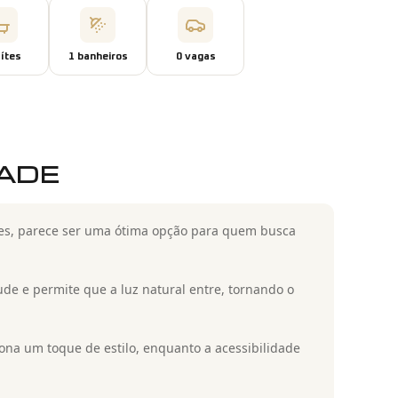
íte
s
1
banheiro
s
0
vaga
s
DADE
es, parece ser uma ótima opção para quem busca
de e permite que a luz natural entre, tornando o
ona um toque de estilo, enquanto a acessibilidade