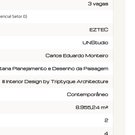
3 vagas
encial Setor D)
EZTEC
UNStudio
Carlos Eduardo Monteiro
tana Planejamento e Desenho da Paisagem
III Interior Design by Triptyque Architecture
Contemporâneo
8.955,24 m²
2
4