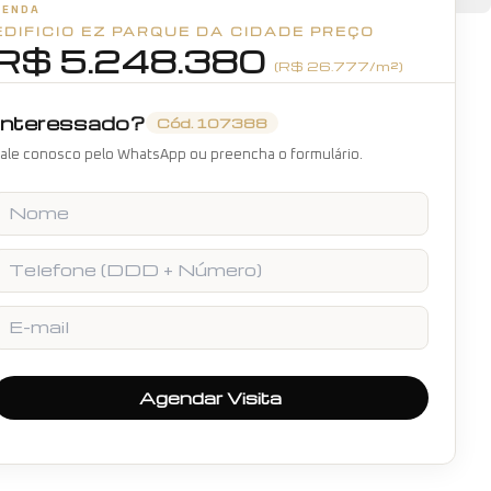
VENDA
EDIFICIO EZ PARQUE DA CIDADE
+
40
fotos
PREÇO
R$ 5.248.380
(R$
26.777
/m²)
Interessado?
Cód.
107388
ale conosco pelo WhatsApp ou preencha o formulário.
Nome
Telefone
E-mail
Agendar Visita