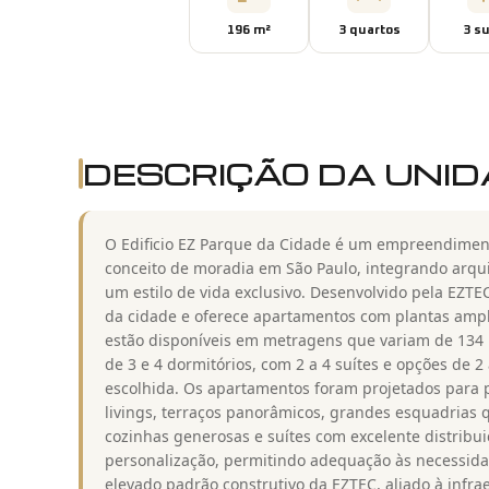
196
m²
3
quarto
s
3
su
DESCRIÇÃO DA UNI
O Edificio EZ Parque da Cidade é um empreendimen
conceito de moradia em São Paulo, integrando arquit
um estilo de vida exclusivo. Desenvolvido pela EZTE
da cidade e oferece apartamentos com plantas ampla
estão disponíveis em metragens que variam de 134 
de 3 e 4 dormitórios, com 2 a 4 suítes e opções de 
escolhida. Os apartamentos foram projetados para p
livings, terraços panorâmicos, grandes esquadrias q
cozinhas generosas e suítes com excelente distribui
personalização, permitindo adequação às necessid
elevado padrão construtivo da EZTEC, aliado à infra