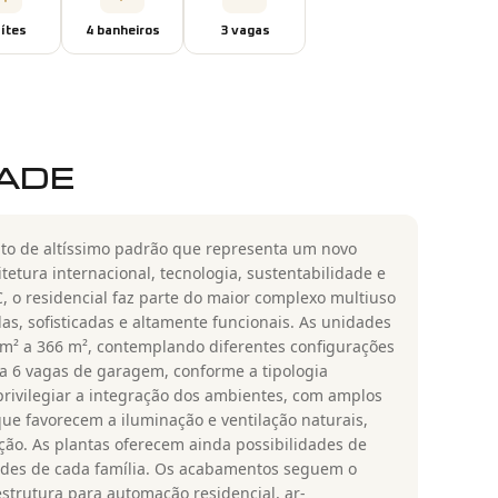
íte
s
4
banheiro
s
3
vaga
s
DADE
to de altíssimo padrão que representa um novo
etura internacional, tecnologia, sustentabilidade e
C, o residencial faz parte do maior complexo multiuso
s, sofisticadas e altamente funcionais. As unidades
m² a 366 m², contemplando diferentes configurações
2 a 6 vagas de garagem, conforme a tipologia
rivilegiar a integração dos ambientes, com amplos
ue favorecem a iluminação e ventilação naturais,
ção. As plantas oferecem ainda possibilidades de
ades de cada família. Os acabamentos seguem o
estrutura para automação residencial, ar-