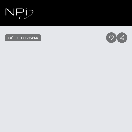
Pular para o conteúdo
1
/
30
CÓD.
107684