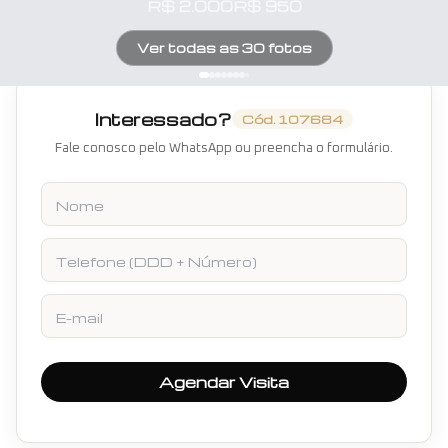
R$
2.000
R$
950
Ver todas as
30
fotos
Interessado?
Cód.
107684
Fale conosco pelo WhatsApp ou preencha o formulário.
Nome
Telefone
E-mail
Agendar Visita