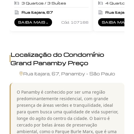
3
Quartos /
3
Suítes
4
Quartos /
Rua Itajara, 67
Rua Itajara, 
SAIBA MAIS
→
Cód.
107166
SAIBA MAIS
→
SOBRE
CONDOMÍNIO GRAND PANAMBY
SOBRE
APART
Localização do
Condomínio
Grand Panamby Preço
Rua
Itajara
,
67
,
Panamby
-
São Paulo
O Panamby é conhecido por ser uma região
predominantemente residencial, com grande
presença de áreas verdes e tranquilidade, ideal
para quem busca uma qualidade de vida superior,
longe do agito do centro da cidade. O bairro é
cercado por belas áreas de preservação
ambiental, como o Parque Burle Marx, que é uma