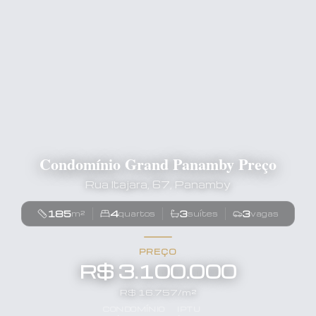
Condomínio Grand Panamby Preço
Rua Itajara, 67, Panamby
185
4
3
3
m²
quartos
suítes
vagas
PREÇO
R$ 3.100.000
R$
16.757
/m²
CONDOMÍNIO
IPTU