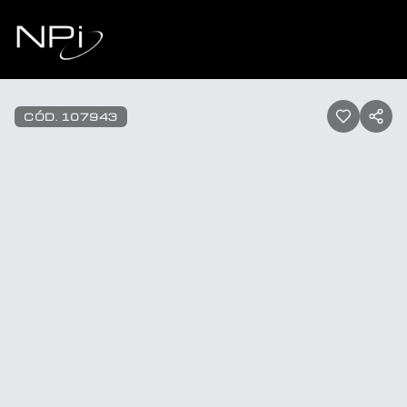
Pular para o conteúdo
1
/
22
CÓD.
107943