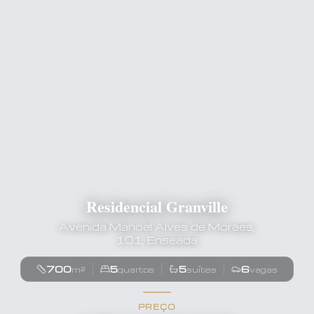
Residencial Granville
Avenida Manoel Alves de Moraes,
101, Enseada
700
5
5
6
m²
quartos
suítes
vagas
PREÇO