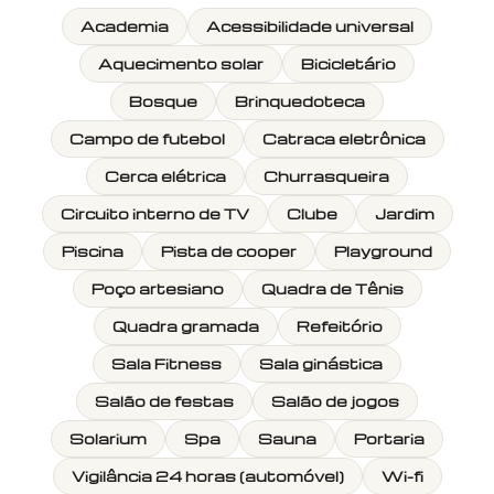
Academia
Acessibilidade universal
Aquecimento solar
Bicicletário
Bosque
Brinquedoteca
Campo de futebol
Catraca eletrônica
Cerca elétrica
Churrasqueira
Circuito interno de TV
Clube
Jardim
Piscina
Pista de cooper
Playground
Poço artesiano
Quadra de Tênis
Quadra gramada
Refeitório
Sala Fitness
Sala ginástica
Salão de festas
Salão de jogos
Solarium
Spa
Sauna
Portaria
Vigilância 24 horas (automóvel)
Wi-fi