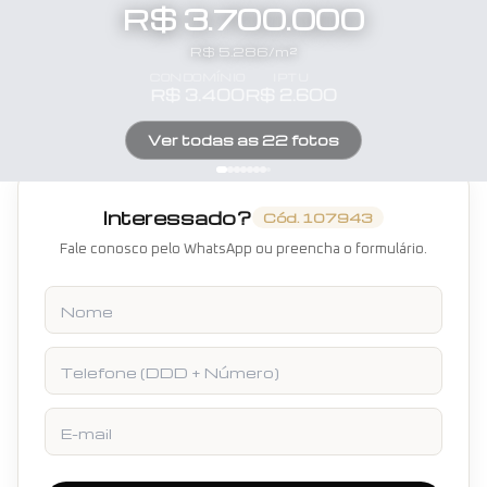
R$ 3.700.000
R$
5.286
/m²
CONDOMÍNIO
IPTU
R$
3.400
R$
2.600
Ver todas as
22
fotos
Interessado?
Cód.
107943
Fale conosco pelo WhatsApp ou preencha o formulário.
Nome
Telefone
E-mail