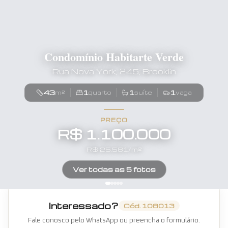
Condomínio Habitarte Verde
Rua Nova York, 245, Brooklin
43
1
1
1
m²
quarto
suíte
vaga
PREÇO
R$ 1.100.000
R$
25.581
/m²
Ver todas as
5
fotos
Interessado?
Cód.
108013
Fale conosco pelo WhatsApp ou preencha o formulário.