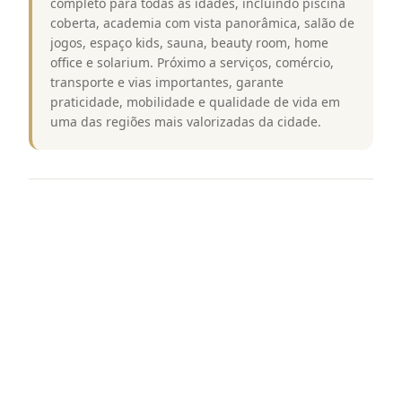
completo para todas as idades, incluindo piscina
coberta, academia com vista panorâmica, salão de
jogos, espaço kids, sauna, beauty room, home
office e solarium. Próximo a serviços, comércio,
transporte e vias importantes, garante
praticidade, mobilidade e qualidade de vida em
uma das regiões mais valorizadas da cidade.
Destaques e Diferenciais
O Condomínio Habitarte Verde se diferencia pelo
conjunto completo de comodidades, que inclui
piscina coberta, academia com vista panorâmica,
salão de jogos, espaço infantil, sauna, beauty
room, área de home office, solarium e amplos
espaços de lazer pensados para o conforto e a
praticidade dos moradores.