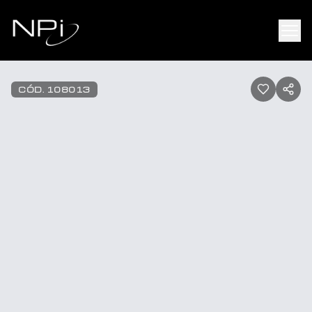
Pular para o conteúdo
1
/
5
CÓD.
108013