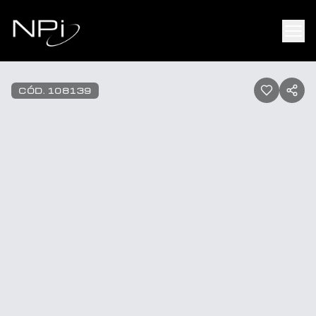
Pular para o conteúdo
1
/
10
CÓD.
108139