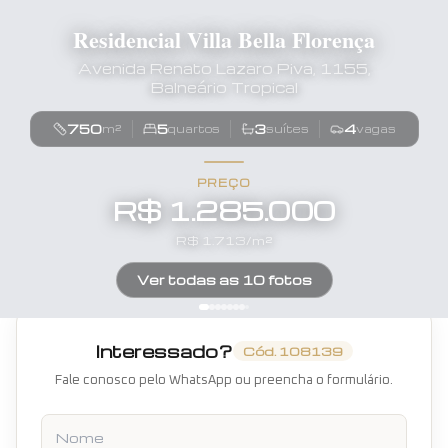
Residencial Villa Bella Florença
Avenida Renato Lazaro Piva, 1155,
Balneário Tropical
750
5
3
4
m²
quartos
suítes
vagas
PREÇO
R$ 1.285.000
R$
1.713
/m²
Ver todas as
10
fotos
Interessado?
Cód.
108139
Fale conosco pelo WhatsApp ou preencha o formulário.
Nome