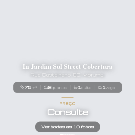
In Jardim Sul Street Cobertura
Rua Castelhano, 60, Morumbi
75
2
1
1
m²
quartos
suíte
vaga
PREÇO
Consulte
Ver todas as
10
fotos