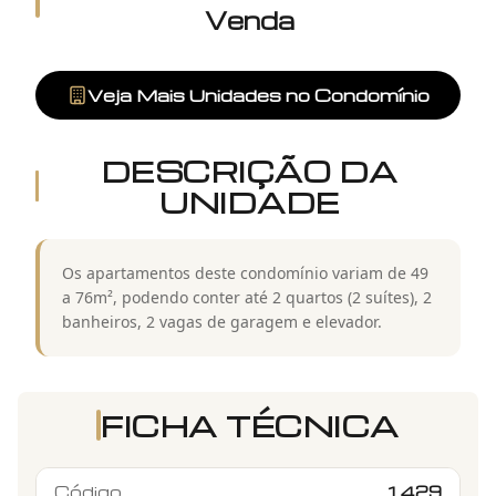
Venda
Veja Mais Unidades no Condomínio
DESCRIÇÃO DA
UNIDADE
Os apartamentos deste condomínio variam de 49
a 76m², podendo conter até 2 quartos (2 suítes), 2
banheiros, 2 vagas de garagem e elevador.
FICHA TÉCNICA
Código
1429