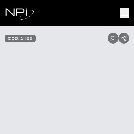
Pular para o conteúdo
1
/
10
CÓD.
1429