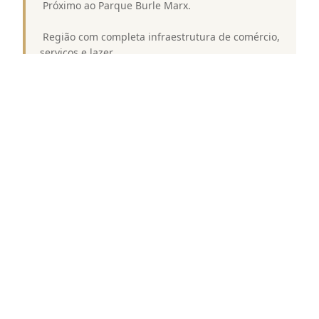
 Próximo ao Parque Burle Marx.
 Região com completa infraestrutura de comércio,
serviços e lazer.
Destaques de Lazer COBERTURA DUPLEX
CONDOMINIO EDIFICIO IN JARDIM SUL STREET:
 Piscina Descoberta Adulto e Infantil.
 Quadra de Squash.
 Circuito de caminhada.