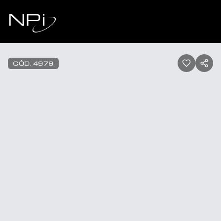
Pular para o conteúdo
1
/
13
CÓD.
4978