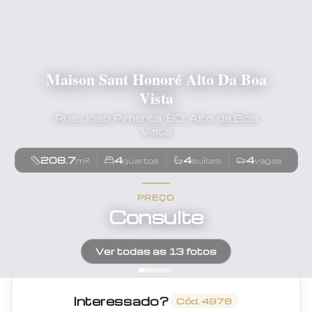
Maison Sant Honoré Alto Da Boa
Vista
Rua Joao Pimenta, 80, Alto da Boa
Vista
208.7
4
4
4
m²
quartos
suítes
vagas
PREÇO
Consulte
Ver todas as
13
fotos
Interessado?
Cód.
4978