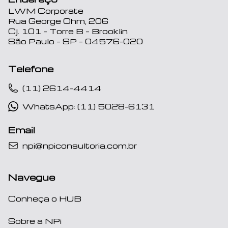
LWM Corporate
Rua George Ohm, 206
Cj. 101 – Torre B – Brooklin
São Paulo – SP – 04576-020
Telefone
(11) 2614-4414
WhatsApp: (11) 5028-6131
Email
npi@npiconsultoria.com.br
Navegue
Conheça o HUB
Sobre a NPi