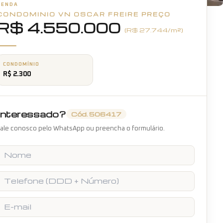
VENDA
CONDOMINIO VN OSCAR FREIRE
+
16
fotos
PREÇO
R$ 4.550.000
(R$
27.744
/m²)
CONDOMÍNIO
R$ 2.300
Interessado?
Cód.
506417
ale conosco pelo WhatsApp ou preencha o formulário.
Nome
Telefone
E-mail