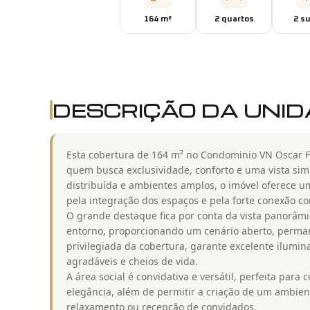
164
m²
2
quarto
s
2
su
DESCRIÇÃO DA UNI
Esta cobertura de 164 m² no Condominio VN Oscar Fr
quem busca exclusividade, conforto e uma vista s
distribuída e ambientes amplos, o imóvel oferece 
pela integração dos espaços e pela forte conexão com
O grande destaque fica por conta da vista panorâmic
entorno, proporcionando um cenário aberto, perman
privilegiada da cobertura, garante excelente ilumin
agradáveis e cheios de vida.
A área social é convidativa e versátil, perfeita par
elegância, além de permitir a criação de um ambien
relaxamento ou recepção de convidados.