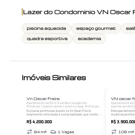
Lazer do
Condominio VN Oscar F
piscina aquecida
espaço gourmet
sal
quadra esportiva
academia
Imóveis Similares
1
/
12
Vn Oscar Freire
VN oscar fr
Apartamento de 94 m² à venda e locação em
Apartamento de 1
Pinheiros. 1 quarto, sendo 1 suíte e 1 vaga. Pronto para
quartos, sendo 2 
morar.
Exclusiva penthouse duplex no Vn Oscar Freire,
Este apartamento
totalmente reformada e nunca habitada, que combina
moderna penthou
sofisticação, modernidade e um projeto
e mobiliado com 
R$ 4.200.000
R$ 3.900.00
cuidadosamente pensado para oferecer conforto e
ambos suítes, e 2
estilo. Com…
quem…
94
m²
1
Vagas
106
m²