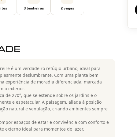
íte
s
3
banheiro
s
2
vaga
s
DADE
eire é um verdadeiro refúgio urbano, ideal para
implesmente deslumbrante. Com uma planta bem
uma experiência de moradia diferenciada, marcada
 o exterior.
a de 270°, que se estende sobre os jardins e o
ente e espetacular. A paisagem, aliada à posição
ação natural e ventilação, criando ambientes sempre
a compor espaços de estar e convivência com conforto e
te externo ideal para momentos de lazer,