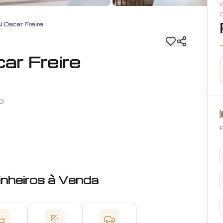
 Oscar Freire
r Freire
o
F
inheiros
à Venda