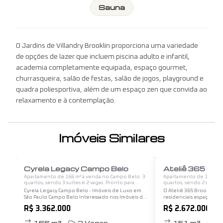
Sauna
O Jardins de Villandry Brooklin proporciona uma variedade
de opções de lazer que incluem piscina adulto e infantil,
academia completamente equipada, espaço gourmet,
churrasqueira, salão de festas, salão de jogos, playground e
quadra poliesportiva, além de um espaço zen que convida ao
relaxamento e à contemplação.
Imóveis Similares
1
/
12
Cyrela Legacy Campo Belo
Ateliê 365 Broo
Apartamento de 166 m² à venda no Campo Belo. 3
Apartamento de 151 m² à
quartos, sendo 3 suítes e 2 vagas. Pronto para
quartos, sendo 2 suítes 
morar.
morar.
Cyrela Legacy Campo Belo - Imóveis de Luxo em
O Ateliê 365 Brooklin o
São Paulo Campo Belo Interessado nos Imóveis de
residenciais espaçosas e 
Luxo? O Condomínio Legacy Campo Belo é um
quem busca conforto e
R$ 3.362.000
R$ 2.672.000
empreendimento residencial localizado no
localização privilegiada
bairro Campo Belo, em…
São Paulo. Aqui está…
166
m²
2
Vagas
151
m²
2