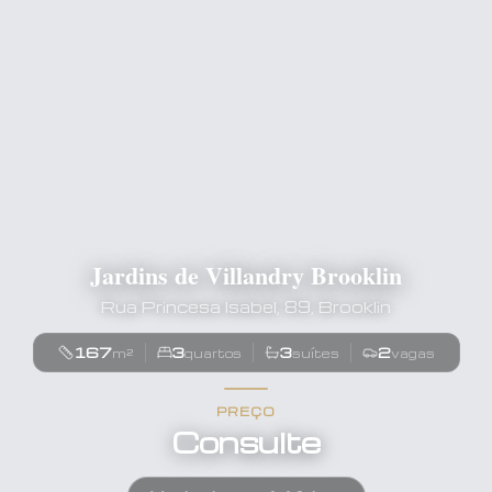
Jardins de Villandry Brooklin
Rua Princesa Isabel, 89, Brooklin
167
3
3
2
m²
quartos
suítes
vagas
PREÇO
Consulte