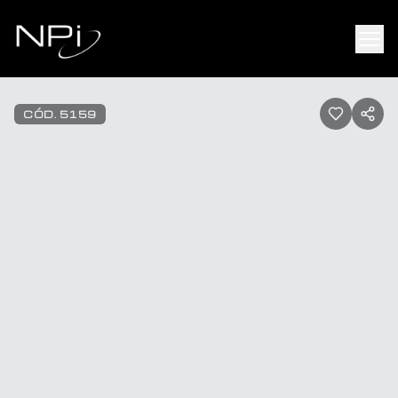
Pular para o conteúdo
1
/
14
CÓD.
5159