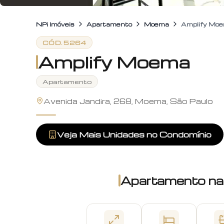
NPi Imóveis
Apartamento
Moema
Amplify Mo
CÓD.
5264
Amplify Moema
Apartamento
Avenida Jandira, 268, Moema, São Paulo
Veja Mais Unidades no Condomínio
Apartamento
na