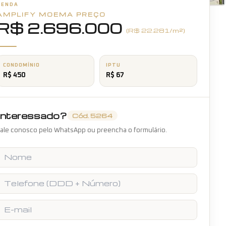
VENDA
AMPLIFY MOEMA
+
18
PREÇO
fotos
R$ 2.696.000
(R$
22.281
/m²)
CONDOMÍNIO
IPTU
R$ 450
R$ 67
Interessado?
Cód.
5264
ale conosco pelo WhatsApp ou preencha o formulário.
Nome
Telefone
E-mail