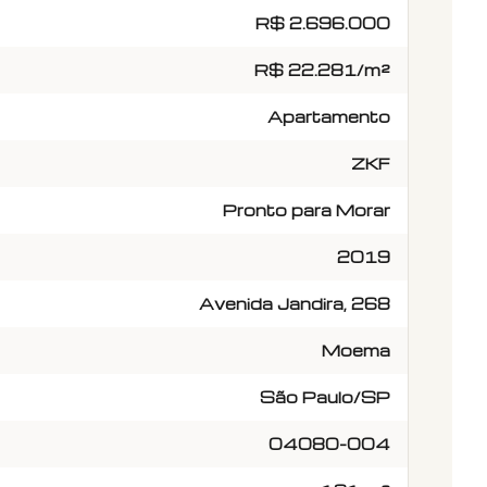
R$ 2.696.000
R$ 22.281/m²
Apartamento
ZKF
Pronto para Morar
2019
Avenida Jandira, 268
Moema
São Paulo/SP
04080-004