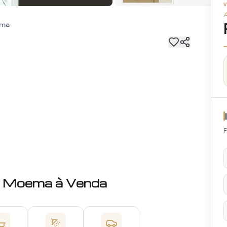
ema
F
Moema
à Venda