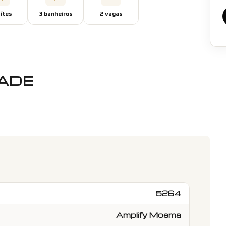
íte
s
3
banheiro
s
2
vaga
s
DADE
5264
Amplify Moema