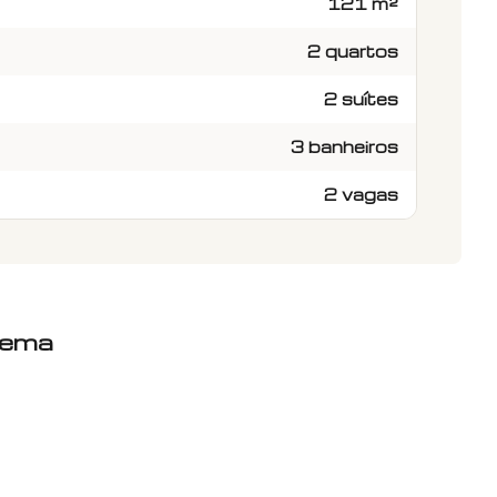
121 m²
2 quartos
2 suítes
3 banheiros
2 vagas
oema