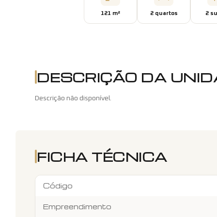
121
m²
2
quarto
s
2
su
DESCRIÇÃO DA UNI
Descrição não disponível.
FICHA TÉCNICA
Código
Empreendimento