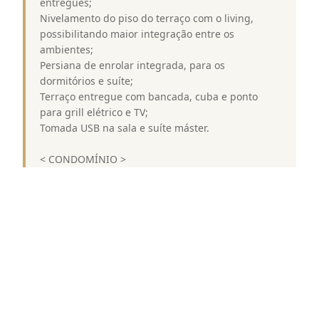
entregues;
Nivelamento do piso do terraço com o living,
possibilitando maior integração entre os
ambientes;
Persiana de enrolar integrada, para os
dormitórios e suíte;
Terraço entregue com bancada, cuba e ponto
para grill elétrico e TV;
Tomada USB na sala e suíte máster.
< CONDOMÍNIO >
A área de lazer do Op Art Ibirapuera é completa e
o morador poderá usufruir de piscina, área
fitness, bicicletário, lavanderia, solarium, salão de
festas gourmet e coworking.
< LOCALIZAÇÃO >
O Op Art Ibirapuera é um empreendimento
localizado na Avenida Professor Ascendino Reis,
na região da Vila Clementino. Ao lado da estação
AACD do metrô, em frente ao futuro hospital