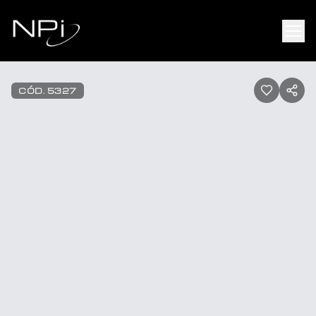
Pular para o conteúdo
1
/
17
CÓD.
5327