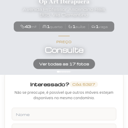
Op Art Ibirapuera
Avenida Professor Ascendino Reis,
965, Vila Clementino
43
1
1
1
m²
quarto
suíte
vaga
PREÇO
Consulte
Ver todas as
17
fotos
Interessado?
Cód.
5327
Não se preocupe, é possível que outros imóveis estejam
disponíveis no mesmo condomínio.
Nome
Telefone