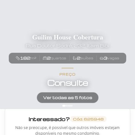
Guilim House Cobertura
Rua Doutor Sodré, 232, Itaim Bibi
182
2
2
3
m²
quartos
suítes
vagas
PREÇO
Consulte
Ver todas as
5
fotos
Interessado?
Cód.
625948
Não se preocupe, é possível que outros imóveis estejam
disponíveis no mesmo condomínio.