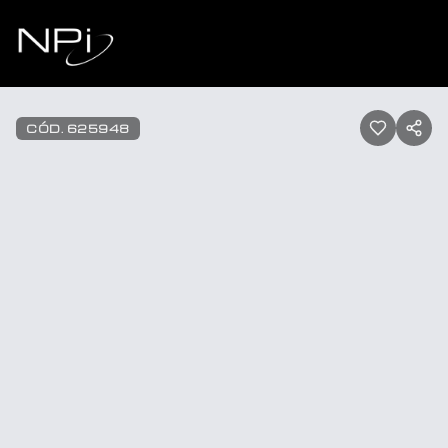
Pular para o conteúdo
1
/
5
CÓD.
625948