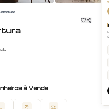
Cobertura
tura
N
d
aulo
inheiros
à Venda