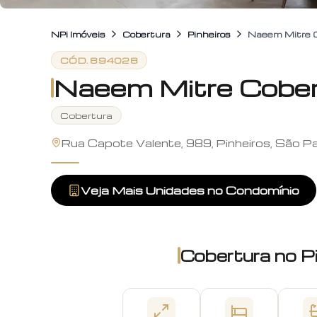
NPi Imóveis
Cobertura
Pinheiros
Naeem Mitre 
CÓD.
894028
Naeem Mitre Cober
Cobertura
Rua Capote Valente, 989, Pinheiros, São P
Veja Mais Unidades no Condomínio
Cobertura
no
P