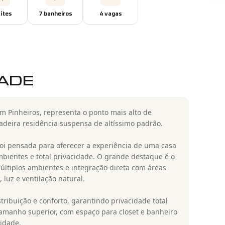
íte
s
7
banheiro
s
4
vaga
s
DADE
 Pinheiros, representa o ponto mais alto de
deira residência suspensa de altíssimo padrão.
oi pensada para oferecer a experiência de uma casa
bientes e total privacidade. O grande destaque é o
últiplos ambientes e integração direta com áreas
luz e ventilação natural.
tribuição e conforto, garantindo privacidade total
tamanho superior, com espaço para closet e banheiro
nidade.