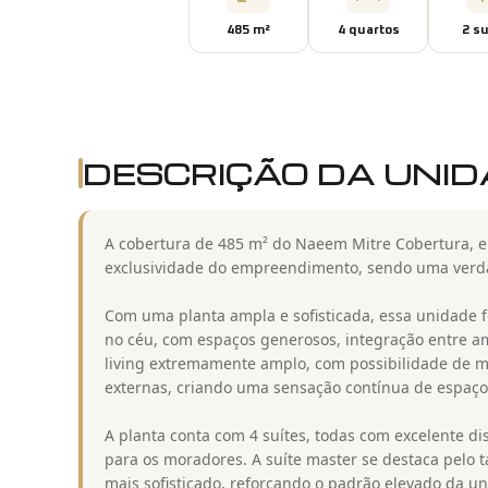
485
m²
4
quarto
s
2
su
DESCRIÇÃO DA UNI
A cobertura de 485 m² do Naeem Mitre Cobertura, em
exclusividade do empreendimento, sendo uma verda
Com uma planta ampla e sofisticada, essa unidade f
no céu, com espaços generosos, integração entre am
living extremamente amplo, com possibilidade de m
externas, criando uma sensação contínua de espaço, 
A planta conta com 4 suítes, todas com excelente dis
para os moradores. A suíte master se destaca pelo 
mais sofisticado, reforçando o padrão elevado da u