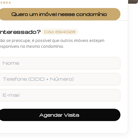
VENDA
+
6
fotos
Quero um imóvel nesse condomínio
Interessado?
Cód.
894028
ão se preocupe, é possível que outros imóveis estejam
isponíveis no mesmo condomínio.
Nome
Telefone
E-mail
Agendar Visita