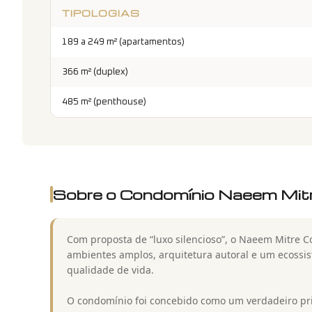
TIPOLOGIAS
189 a 249 m² (apartamentos)
366 m² (duplex)
485 m² (penthouse)
Sobre o Condomínio
Naeem Mitr
Com proposta de “luxo silencioso”, o Naeem Mitre C
ambientes amplos, arquitetura autoral e um ecossi
qualidade de vida.
O condomínio foi concebido como um verdadeiro priv