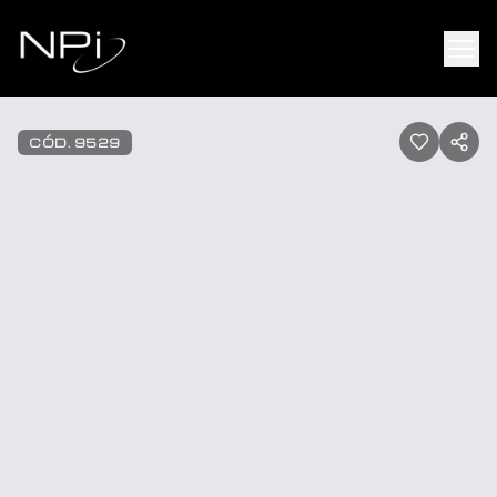
Pular para o conteúdo
1
/
22
CÓD.
9529