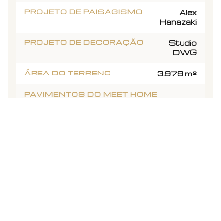
PROJETO DE PAISAGISMO
Alex
Hanazaki
PROJETO DE DECORAÇÃO
Studio
DWG
ÁREA DO TERRENO
3.979 m²
PAVIMENTOS DO MEET HOME
08 Pavimentos / Meet Work
06
Pavimentos
Sobre o Condomínio
Meet Sp
Pinheiros
O Empreendimento Meet Sp Pinheiros, Alves