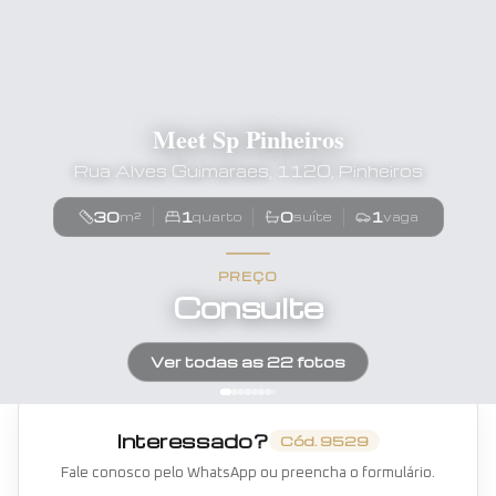
Meet Sp Pinheiros
Rua Alves Guimaraes, 1120, Pinheiros
30
1
0
1
m²
quarto
suíte
vaga
PREÇO
Consulte
Ver todas as
22
fotos
Interessado?
Cód.
9529
Fale conosco pelo WhatsApp ou preencha o formulário.