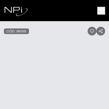
Pular para o conteúdo
1
/
33
CÓD.
9555