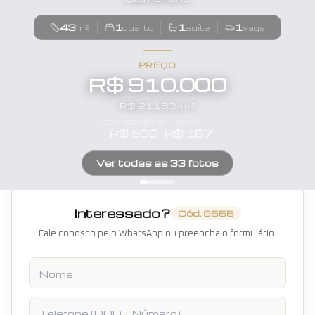
43
1
1
1
m²
quarto
suíte
vaga
PREÇO
R$ 910.000
R$
21.163
/m²
CONDOMÍNIO
IPTU
R$
500
R$
167
Ver todas as
33
fotos
Interessado?
Cód.
9555
Fale conosco pelo WhatsApp ou preencha o formulário.
Nome
Telefone