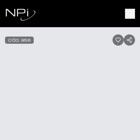
Pular para o conteúdo
1
/
36
CÓD.
956