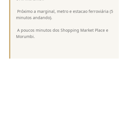
 Próximo a marginal, metro e estacao ferroviária (5
minutos andando).
 A poucos minutos dos Shopping Market Place e
Morumbi.
Destaques de Lazer CONDOMINIO EDIFICIO
NOVA AMÉRICA CALIFORNIA COLLECTION:
 Piscina aquecida.
 Espaço gourmet.
 Churrasqueira.