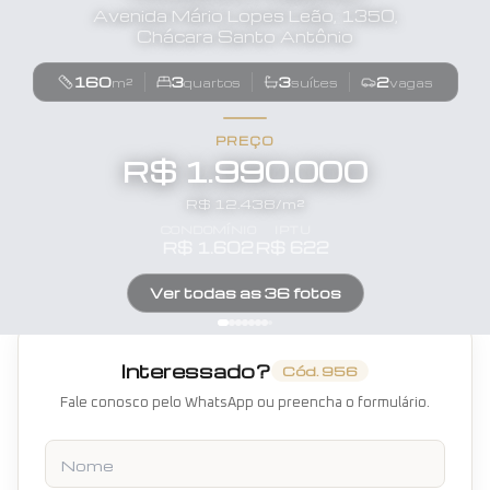
Avenida Mário Lopes Leão, 1350,
Chácara Santo Antônio
160
3
3
2
m²
quartos
suítes
vagas
PREÇO
R$ 1.990.000
R$
12.438
/m²
CONDOMÍNIO
IPTU
R$
1.602
R$
622
Ver todas as
36
fotos
Interessado?
Cód.
956
Fale conosco pelo WhatsApp ou preencha o formulário.
Nome