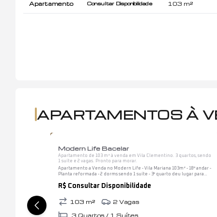
Apartamento
103 m²
Consultar Disponibilidade
APARTAMENTOS À V
1
/
12
Modern Life Bacelar
Apartamento de 103 m² à venda em Vila Clementino. 3 quartos, sendo
1 suíte e 2 vagas. Pronto para morar.
Apartamento a Venda no Modern Life - Vila Mariana 103m² - 18º andar -
Planta reformada - 2 dorms sendo 1 suíte - 3º quarto deu lugar para
uma sala ampliada - ótimos armários - vidro na varanda -…
R$ Consultar Disponibilidade
103
m²
2
Vagas
3
Quartos /
1
Suítes