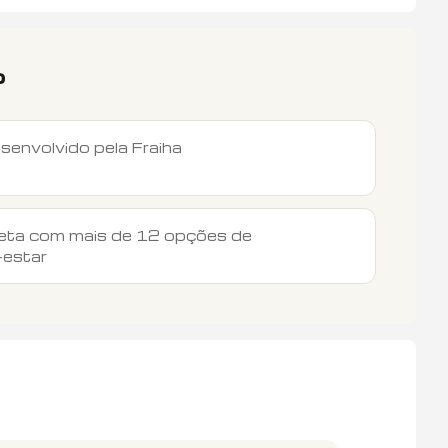
?
envolvido pela Fraiha
leta com mais de 12 opções de
-estar
R