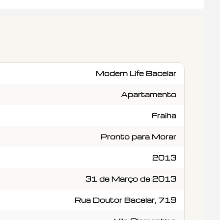
a você encontra 2 dorms com uma super sala - 1
s. Cozinha com armários planejados e clean.
randa com vista livre! Quarto de casal com muito espaço para armários.
Modern Life Bacelar
Apartamento
Fraiha
Pronto para Morar
2013
31 de Março de 2013
Rua Doutor Bacelar, 719