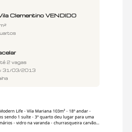
Vila Clementino
VENDIDO
m²
uartos
acelar
até
2
vagas
a:
31/03/2013
aiha
 - Vila Mariana 103m² - 18º andar -
s sendo 1 suíte - 3º quarto deu lugar para uma
mários - vidro na varanda - churrasqueira carvão -