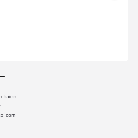
—
o bairro
.
to, com