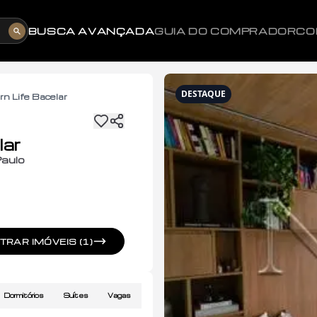
BUSCA AVANÇADA
GUIA DO COMPRADOR
CO
DESTAQUE
n Life Bacelar
lar
aulo
RAR IMÓVEIS (1)
Dormitórios
Suítes
Vagas