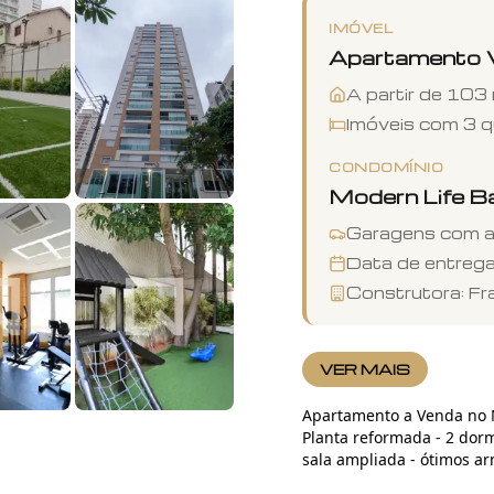
IMÓVEL
Apartamento
A partir de
103
Imóveis com
3
q
CONDOMÍNIO
Modern Life B
Garagens com 
Data de entreg
Construtora:
Fr
VER MAIS
Apartamento a Venda no Modern Life
+
27
fotos
Planta reformada - 2 dorm
sala ampliada - ótimos ar
e mais detalhes Rua Dr. Bacelar, 719 - Vila Clementino 103 m² | 3 quartos na