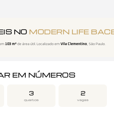
EIS NO
MODERN LIFE BAC
com
103
m²
de área útil
. Localizado em
Vila Clementino
,
São Paulo
.
AR
EM NÚMEROS
3
2
quartos
vagas