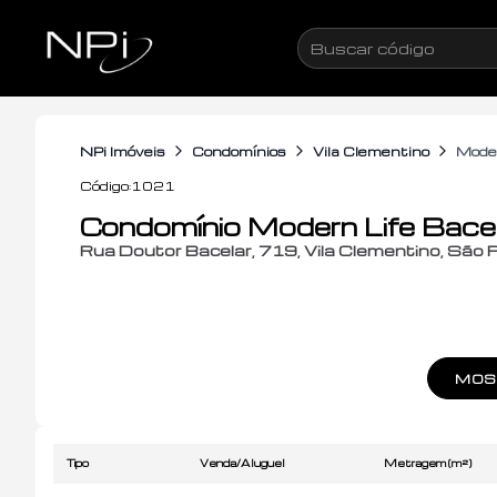
Pular para o conteúdo
Condomínio Modern Life Bacelar
Buscar
código
NPi Imóveis
Condomínios
Vila Clementino
Moder
Código:
1021
Condomínio Modern Life Bace
Rua
Doutor Bacelar
,
719
,
Vila Clementino
,
São P
MOST
Tipo
Venda/Aluguel
Metragem (m²)