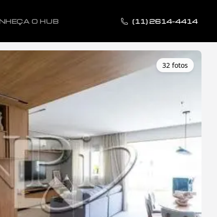
NHEÇA O HUB
(11) 2614-4414
32
foto
s