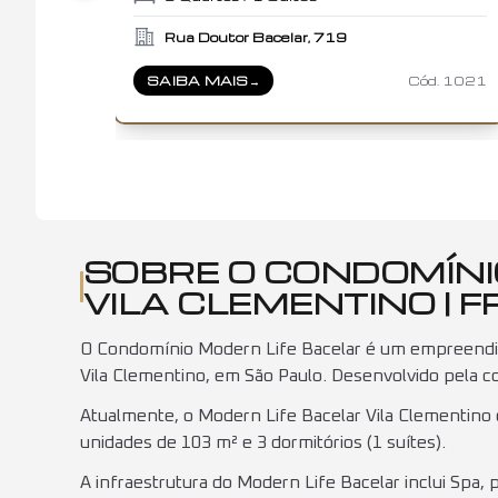
Rua Doutor Bacelar, 719
SAIBA MAIS
→
Cód.
1021
SOBRE
MODERN LIFE BACELAR
SOBRE O CONDOMÍNI
VILA CLEMENTINO | F
O Condomínio Modern Life Bacelar é um empreendime
Vila Clementino, em São Paulo. Desenvolvido pela c
Atualmente, o Modern Life Bacelar Vila Clementino
unidades de 103 m² e 3 dormitórios (1 suítes).
A infraestrutura do Modern Life Bacelar inclui Spa, 