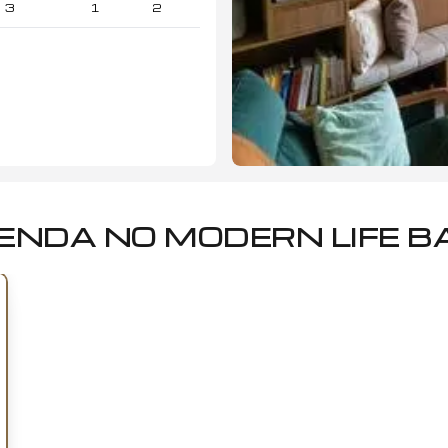
3
1
2
ENDA NO MODERN LIFE B