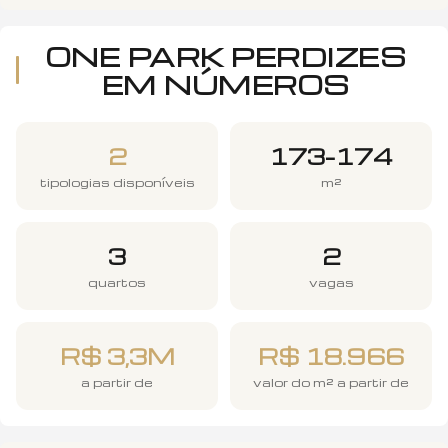
ONE PARK PERDIZES
EM NÚMEROS
2
173–174
tipologias disponíveis
m²
3
2
quartos
vagas
R$ 3,3M
R$ 18.966
a partir de
valor do m² a partir de