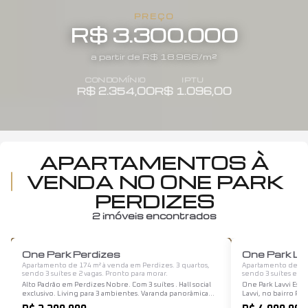
PREÇO
R$ 3.300.000
a partir de R$
18.966
/m²
CONDOMÍNIO
IPTU
R$ 2.354,00
R$ 1.096,00
APARTAMENTOS À
VENDA NO ONE PARK
PERDIZES
2
imóveis encontrados
1
/
12
One Park Perdizes
One Park La
Apartamento de 174 m² à venda em Perdizes. 3 quartos,
Apartamento de 173
sendo 3 suítes e 2 vagas. Pronto para morar.
sendo 3 suítes e 2 
Alto Padrão em Perdizes Nobre. Com 3 suítes . Hall social
One Park Lavvi Est
exclusivo. Living para 3 ambientes. Varanda panorâmica
Lavvi, no bairro Per
com infraestrutura para espaço bistrô e churrasqueira.
modernidade em ca