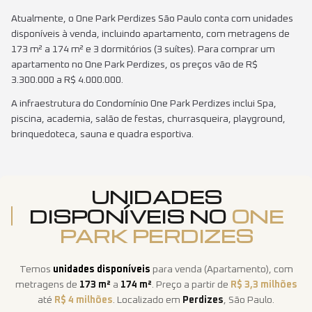
Atualmente, o One Park Perdizes São Paulo conta com unidades
disponíveis à venda, incluindo apartamento, com metragens de
173 m² a 174 m² e 3 dormitórios (3 suítes). Para comprar um
apartamento no One Park Perdizes, os preços vão de R$
3.300.000 a R$ 4.000.000.
A infraestrutura do Condomínio One Park Perdizes inclui Spa,
piscina, academia, salão de festas, churrasqueira, playground,
brinquedoteca, sauna e quadra esportiva.
UNIDADES
DISPONÍVEIS NO
ONE
PARK PERDIZES
Temos
unidades disponíveis
para venda
(
Apartamento
)
, com
metragens de
173
m²
a
174
m²
. Preço a partir de
R$ 3,3 milhões
até
R$ 4 milhões
. Localizado em
Perdizes
,
São Paulo
.