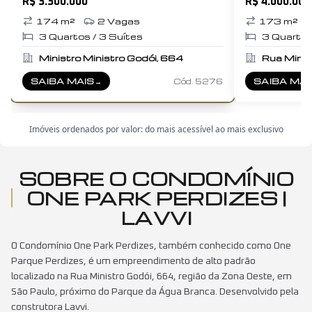
R$ 3.300.000
R$ 4.000.000
Cozinha Lavanderia. Área…
altura de pé-direi
174
m²
2
Vagas
173
m²
3
Quartos /
3
Suítes
3
Quartos
Ministro Ministro Godói, 664
Rua Minis
SAIBA MAIS
→
Cód.
5276
SAIBA MAI
SOBRE
ONE PARK PERDIZES
SOBRE
ONE
Imóveis ordenados por valor: do mais acessível ao mais exclusivo
SOBRE O CONDOMÍNIO
ONE PARK PERDIZES |
LAVVI
O Condomínio One Park Perdizes, também conhecido como One
Parque Perdizes, é um empreendimento de alto padrão
localizado na Rua Ministro Godói, 664, região da Zona Oeste, em
São Paulo, próximo do Parque da Água Branca. Desenvolvido pela
construtora Lavvi.