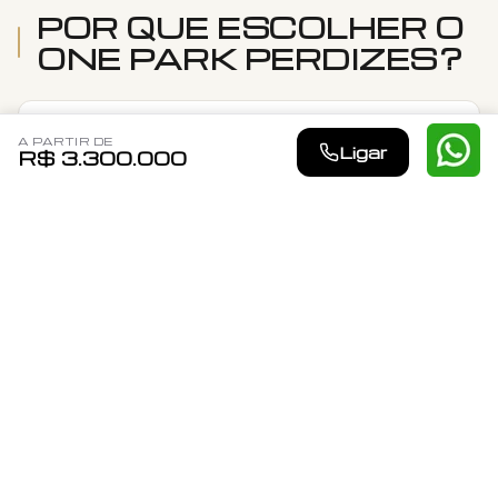
POR QUE ESCOLHER O
ONE PARK PERDIZES
?
Localização privilegiada em Perdizes, um
A PARTIR DE
Ligar
dos bairros mais valorizados de São
R$ 3.300.000
Paulo
Empreendimento desenvolvido pela Lavvi
Empreendimento pronto para morar, com
unidades disponíveis para mudança
imediata
Área de lazer completa com mais de 12
opções de conveniência e bem-estar