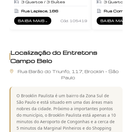
3
Quartos /
3
Suítes
3
Quartos /
Rua Laplace, 186
SAIBA MAIS
→
Cód.
105419
SAIBA MAIS
→
SOBRE
CYRELA LEGACY CAMPO BELO
SOBRE
MAISO
Localização do
Entretons
Campo Belo
Rua
Barão do Triunfo
,
117
,
Brooklin
-
São
Paulo
O Brooklin Paulista é um bairro da Zona Sul de
São Paulo e está situado em uma das áreas mais
nobres da cidade. Próximo a importantes pontos
do município, o Brooklin Paulista está apenas a 10
minutos do Aeroporto de Congonhas e a cerca de
5 minutos da Marginal Pinheiros e do Shopping