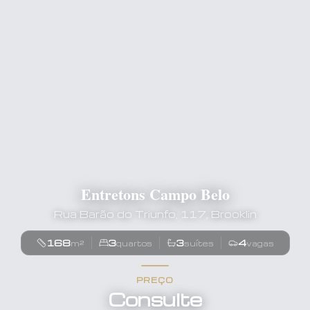
Entretons Campo Belo
Rua Barão do Triunfo, 117, Brooklin
168
3
3
4
m²
quartos
suítes
vagas
PREÇO
Consulte