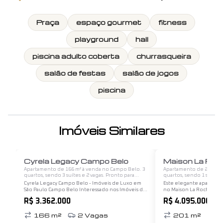
Praça
espaço gourmet
fitness
playground
hall
piscina adulto coberta
churrasqueira
salão de festas
salão de jogos
piscina
Imóveis Similares
1
/
12
Cyrela Legacy Campo Belo
Apartamento de 166 m² à venda no Campo Belo. 3
Apartamento de 201 m² à
quartos, sendo 3 suítes e 2 vagas. Pronto para
quartos, sendo 1 suíte e
morar.
morar.
Cyrela Legacy Campo Belo - Imóveis de Luxo em
Este elegante apartamen
São Paulo Campo Belo Interessado nos Imóveis de
no Maison La Rochelle 
Luxo? O Condomínio Legacy Campo Belo é um
ideal para quem busca e
R$ 3.362.000
R$ 4.095.000
empreendimento residencial localizado no
sofisticação em um só l
bairro Campo Belo, em…
distribuída e…
166
m²
2
Vagas
201
m²
3