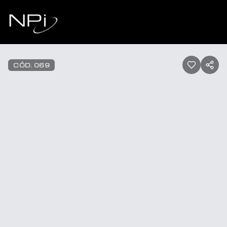
Pular para o conteúdo
1
/
72
CÓD.
069