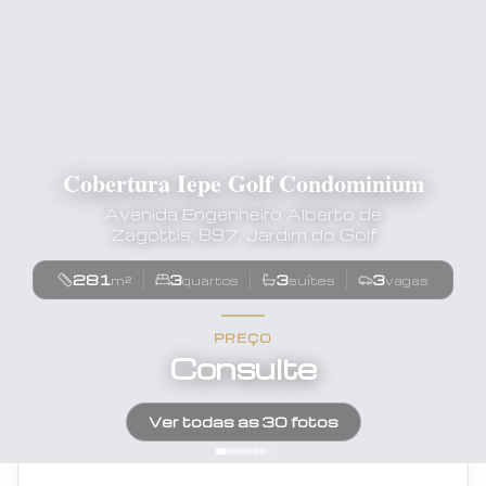
Cobertura Iepe Golf Condominium
Avenida Engenheiro Alberto de
Zagottis, 897, Jardim do Golf
281
3
3
3
m²
quartos
suítes
vagas
PREÇO
Consulte
Ver todas as
30
fotos