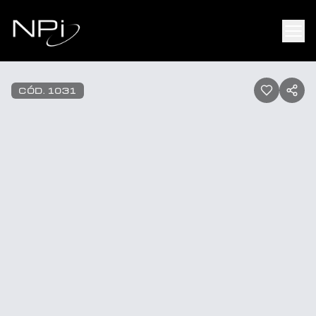
Pular para o conteúdo
1
/
30
CÓD.
1031