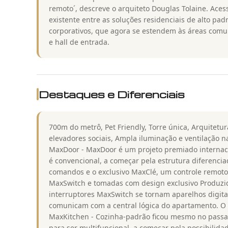
remoto´, descreve o arquiteto Douglas Tolaine. Ace
existente entre as soluções residenciais de alto pa
corporativos, que agora se estendem às áreas comun
e hall de entrada.
Destaques e Diferenciais
700m do metrô, Pet Friendly, Torre única, Arquitet
elevadores sociais, Ampla iluminação e ventilação n
MaxDoor - MaxDoor é um projeto premiado internac
é convencional, a começar pela estrutura diferencia
comandos e o exclusivo MaxClé, um controle remoto
MaxSwitch e tomadas com design exclusivo Produzid
interruptores MaxSwitch se tornam aparelhos digit
comunicam com a central lógica do apartamento. O 
MaxKitchen - Cozinha-padrão ficou mesmo no passad
para ser multifuncional, a começar pela possibilida