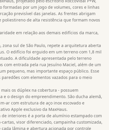
axHaus, projetado pelo escritório RoccoVidal P+W,
ão formadas por um jogo de volumes, cores e linhas
cação previsível das janelas. As frentes abrigam
e poliestireno de alta resistência que formam novos
ridade em relação aos demais edifícios da marca,
zona sul de São Paulo, repete a arquitetura aberta
s. O edifício foi erguido em um terreno com 1,8 mil
tuado. A dificuldade apresentada pelo terreno
os com entrada pela rua Jesuíno Maciel, além de um
a um pequeno, mas importante espaço público. Esse
es paredões com elementos vazados para o meio
 mais os dúplex na cobertura - possuem
ia e o design do empreendimento. São ducha alemã,
m-ar com estrutura de aço inox escovado e
cativo Apple exclusivo da MaxHaus.
a de interiores é a porta de alumínio estampado com
a-cartas, visor diferenciado, campainha customizada,
cada lâmina e abertura acionada por controle