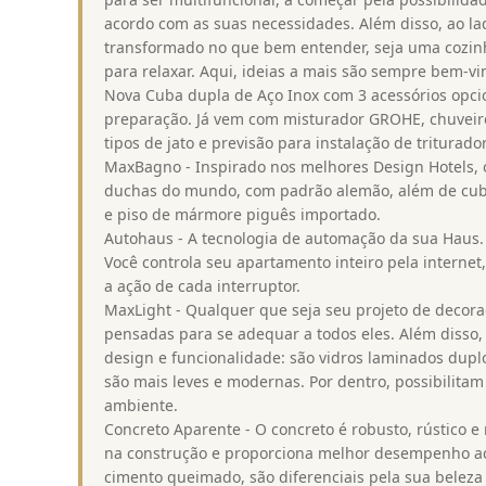
acordo com as suas necessidades. Além disso, ao l
transformado no que bem entender, seja uma cozin
para relaxar. Aqui, ideias a mais são sempre bem-v
Nova Cuba dupla de Aço Inox com 3 acessórios opcio
preparação. Já vem com misturador GROHE, chuveiro 
tipos de jato e previsão para instalação de triturad
MaxBagno - Inspirado nos melhores Design Hotels
duchas do mundo, com padrão alemão, além de cuba 
e piso de mármore piguês importado.
Autohaus - A tecnologia de automação da sua Haus.
Você controla seu apartamento inteiro pela internet
a ação de cada interruptor.
MaxLight - Qualquer que seja seu projeto de decora
pensadas para se adequar a todos eles. Além disso
design e funcionalidade: são vidros laminados dupl
são mais leves e modernas. Por dentro, possibilita
ambiente.
Concreto Aparente - O concreto é robusto, rústico e 
na construção e proporciona melhor desempenho ac
cimento queimado, são diferenciais pela sua belez