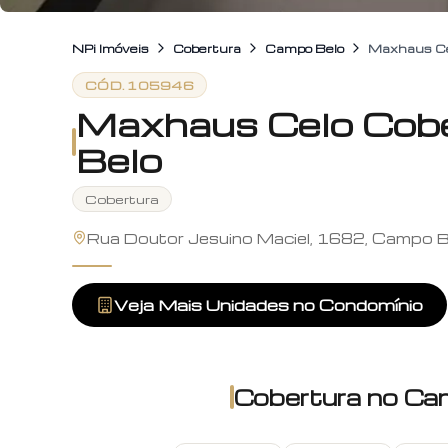
NPi Imóveis
Cobertura
Campo Belo
Maxhaus Ce
CÓD.
105946
Maxhaus Celo Cob
Belo
Cobertura
Rua Doutor Jesuino Maciel, 1682, Campo B
Veja Mais Unidades no Condomínio
Cobertura
no
Ca