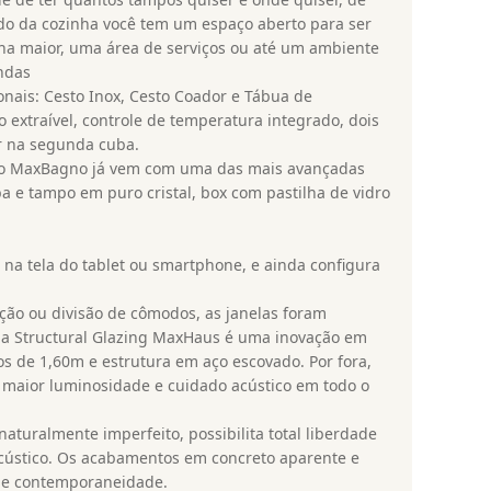
ado da cozinha você tem um espaço aberto para ser
ha maior, uma área de serviços ou até um ambiente
indas
nais: Cesto Inox, Cesto Coador e Tábua de
extraível, controle de temperatura integrado, dois
or na segunda cuba.
, o MaxBagno já vem com uma das mais avançadas
e tampo em puro cristal, box com pastilha de vidro
, na tela do tablet ou smartphone, e ainda configura
ção ou divisão de cômodos, as janelas foram
, a Structural Glazing MaxHaus é uma inovação em
os de 1,60m e estrutura em aço escovado. Por fora,
m maior luminosidade e cuidado acústico em todo o
naturalmente imperfeito, possibilita total liberdade
ústico. Os acabamentos em concreto aparente e
a e contemporaneidade.