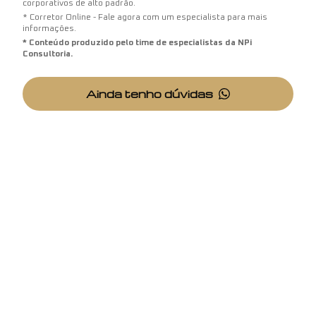
corporativos de alto padrão.
* Corretor Online - Fale agora com um especialista para mais
informações.
* Conteúdo produzido pelo time de especialistas da NPi
Consultoria.
Ainda tenho dúvidas
NPi
Negociação Personalizada de Imóveis
CRECI: 22013-J
CNPJ: 13.007.405/0001-01