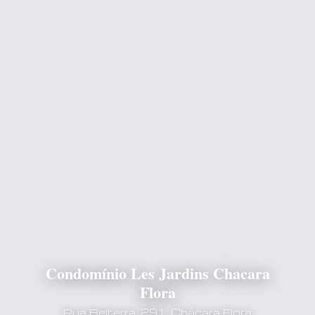
Condomínio Les Jardins Chacara
Flora
Rua Belterra, 291, Chácara Flora