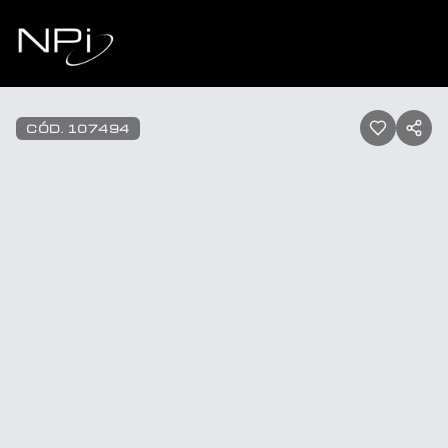
Pular para o conteúdo
1
/
50
CÓD.
107494