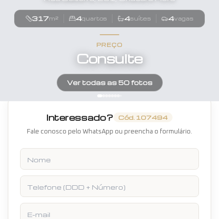
317
4
4
4
m²
quartos
suítes
vagas
PREÇO
Consulte
Ver todas as
50
fotos
Interessado?
Cód.
107494
Fale conosco pelo WhatsApp ou preencha o formulário.
Nome
Telefone
E-mail