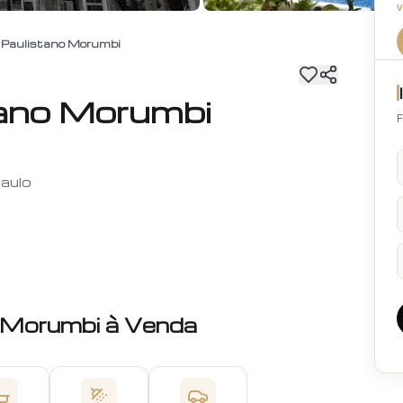
l Paulistano Morumbi
tano Morumbi
F
aulo
Morumbi
à Venda