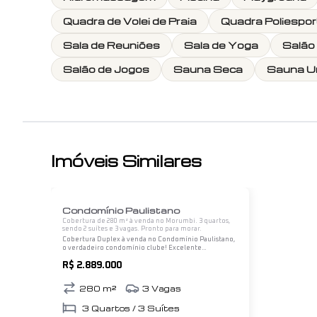
Quadra de Volei de Praia
Quadra Poliespor
Sala de Reuniões
Sala de Yoga
Salão
Salão de Jogos
Sauna Seca
Sauna U
Imóveis Similares
1
/
12
Condomínio Paulistano
Cobertura de 280 m² à venda no Morumbi. 3 quartos,
sendo 2 suítes e 3 vagas. Pronto para morar.
Cobertura Duplex à venda no Condomínio Paulistano,
o verdadeiro condomínio clube! Excelente
oportunidade de morar em uma cobertura duplex de
R$ 2.889.000
280m² dentro um condomínio clube! Este imóvel
possui 3…
280
m²
3
Vagas
3
Quartos /
3
Suítes