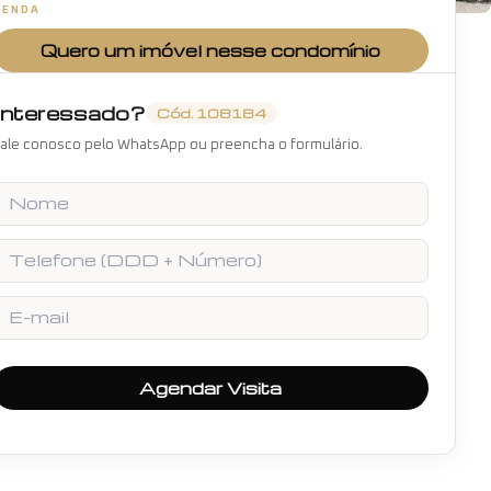
VENDA
Quero um imóvel nesse condomínio
Interessado?
Cód.
108184
ale conosco pelo WhatsApp ou preencha o formulário.
Nome
Telefone
E-mail
Agendar Visita