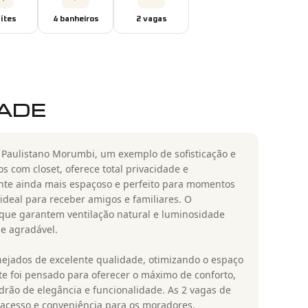
íte
s
4
banheiro
s
2
vaga
s
DADE
 Paulistano Morumbi, um exemplo de sofisticação e
s com closet, oferece total privacidade e
ente ainda mais espaçoso e perfeito para momentos
ideal para receber amigos e familiares. O
que garantem ventilação natural e luminosidade
e agradável.
nejados de excelente qualidade, otimizando o espaço
e foi pensado para oferecer o máximo de conforto,
rão de elegância e funcionalidade. As 2 vagas de
 acesso e conveniência para os moradores.