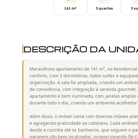
141
m²
3
quarto
s
3
su
DESCRIÇÃO DA UNI
Maravilhoso apartamento de 141 m², no Residencial
conforto. Com 3 dormitórios, todos suítes e equipado
organização. A sala foi ampliada, criando um ambi
de convivência, com integração à varanda gourmet, 
apartamento é bem iluminado, com janelas amplas 
durante todo o dia, criando um ambiente acolhedor 
Além disso, o imóvel conta com diversos móveis pla
e agregando praticidade ao cotidiano. Cada ambient
desde a cozinha até os banheiros, que seguem o pad
garagem são bem localizadas, proporcionando fácil