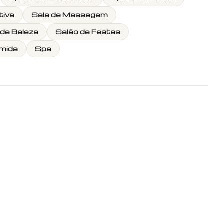
tiva
Sala de Massagem
 de Beleza
Salão de Festas
mida
Spa