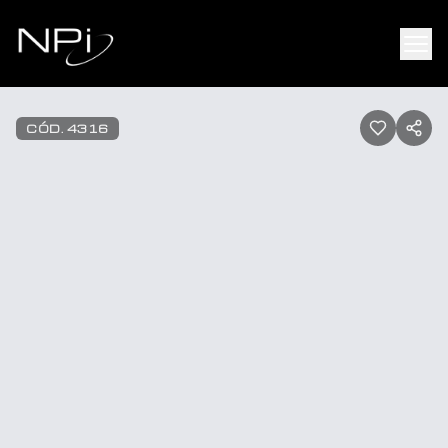
Pular para o conteúdo
1
/
36
CÓD.
4316