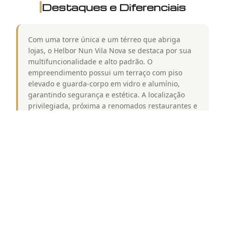
Destaques e Diferenciais
Com uma torre única e um térreo que abriga
lojas, o Helbor Nun Vila Nova se destaca por sua
multifuncionalidade e alto padrão. O
empreendimento possui um terraço com piso
elevado e guarda-corpo em vidro e alumínio,
garantindo segurança e estética. A localização
privilegiada, próxima a renomados restaurantes e
com ampla iluminação natural, complementa a
experiência de viver neste condomínio. A cozinha,
bem iluminada e equipada, e as áreas comuns
entregues decoradas são características que
elevam ainda mais o padrão de qualidade do
empreendimento.
Lazer do
Helbor Nun Vila Nova