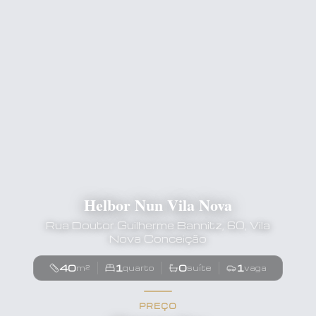
Helbor Nun Vila Nova
Rua Doutor Guilherme Bannitz, 60, Vila
Nova Conceição
40
1
0
1
m²
quarto
suíte
vaga
PREÇO