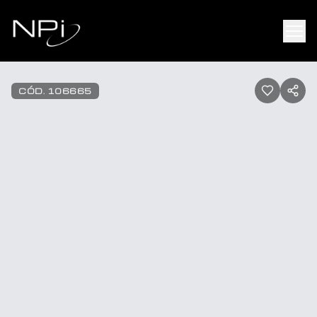
Pular para o conteúdo
1
/
5
CÓD.
106665