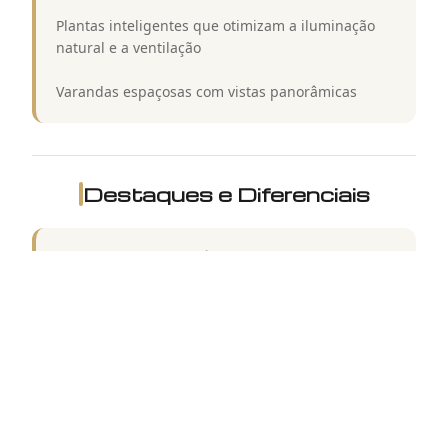
Plantas inteligentes que otimizam a iluminação
natural e a ventilação
Varandas espaçosas com vistas panorâmicas
Destaques e Diferenciais
Jardins Paisagísticos: Áreas verdes
cuidadosamente planejadas, com trilhas, bancos
e espaços tranquilos para leitura e meditação.
Lagos e Fontes: Elementos aquáticos que criam
uma atmosfera serena e agradável, contribuindo
para o bem-estar dos moradores.
Estúdio de Aulas: Espaço dedicado para aulas