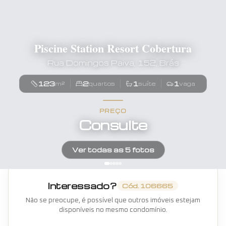
Piscine Station Resort Cobertura
Rua Domingos Paiva, 152, Brás
123
2
1
1
m²
quartos
suíte
vaga
PREÇO
Consulte
Ver todas as
5
fotos
Interessado?
Cód.
106665
Não se preocupe, é possível que outros imóveis estejam
disponíveis no mesmo condomínio.